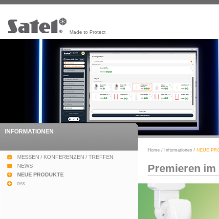
Made to Protect
INFORMATIONEN
Home
/
Informationen
/
NEUE PR
MESSEN / KONFERENZEN / TREFFEN
Premieren im 
NEWS
NEUE PRODUKTE
rss