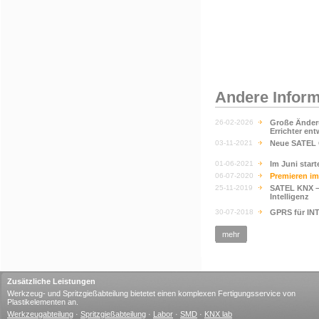
Andere Infor
26-02-2026
Große Änderu
Errichter ent
03-11-2021
Neue SATEL G
01-06-2021
Im Juni star
06-07-2020
Premieren im 
25-11-2019
SATEL KNX – 
Intelligenz
30-07-2018
GPRS für IN
mehr
Zusätzliche Leistungen
Werkzeug- und Spritzgießabteilung bietetet einen komplexen Fertigungsservice von
Plastikelementen an.
Werkzeugabteilung
·
Spritzgießabteilung
·
Labor
·
SMD
·
KNX lab