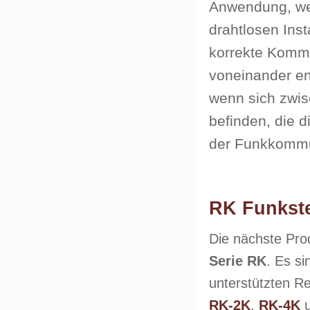
Anwendung, we
drahtlosen Insta
korrekte Kommu
voneinander en
wenn sich zwi
befinden, die 
der Funkkommu
RK Funkst
Die nächste Pro
Serie RK
. Es si
unterstützten R
RK-2K
,
RK-4K