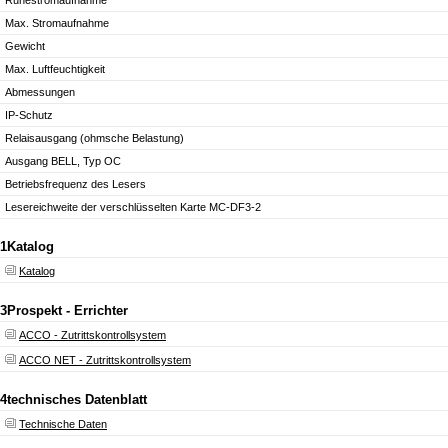
Ruhestromaufnahme
Max. Stromaufnahme
Gewicht
Max. Luftfeuchtigkeit
Abmessungen
IP-Schutz
Relaisausgang (ohmsche Belastung)
Ausgang BELL, Typ OC
Betriebsfrequenz des Lesers
Lesereichweite der verschlüsselten Karte MC-DF3-2
1
Katalog
Katalog
3
Prospekt - Errichter
ACCO - Zutrittskontrollsystem
ACCO NET - Zutrittskontrollsystem
4
technisches Datenblatt
Technische Daten