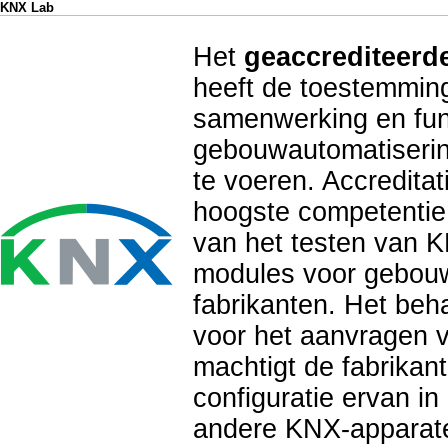
KNX Lab
Het
geaccrediteerd
heeft de toestemming
samenwerking en func
gebouwautomatiserin
te voeren. Accredita
hoogste competentie
van het testen van K
modules voor gebouw
fabrikanten. Het beha
voor het aanvragen v
machtigt de fabrikan
configuratie ervan i
andere KNX-apparate