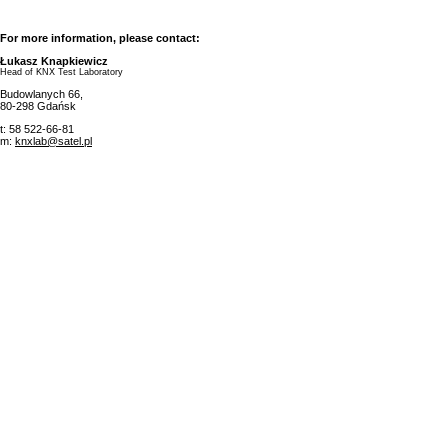
For more information, please contact:
Łukasz Knapkiewicz
Head of KNX Test Laboratory
Budowlanych 66,
80-298 Gdańsk
t: 58 522-66-81
m:
knxlab@satel.pl