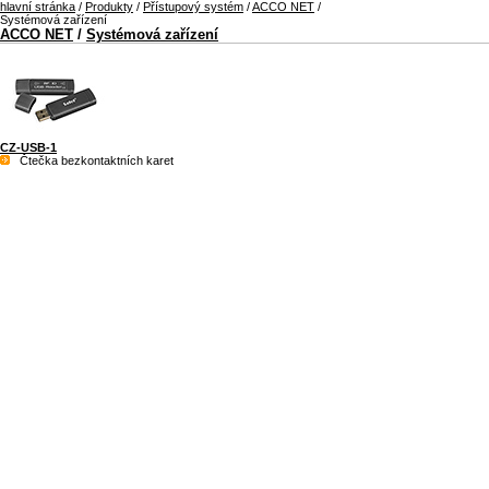
hlavní stránka
/
Produkty
/
Přístupový systém
/
ACCO NET
/
Systémová zařízení
ACCO NET
/
Systémová zařízení
CZ-USB-1
Čtečka bezkontaktních karet