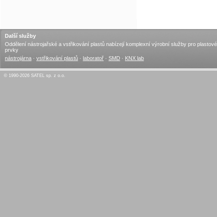
Další služby
Oddělení nástrojařské a vstřikování plastů nabízejí komplexní výrobní služby pro plastové
prvky
nástrojárna
·
vstřikování plastů
·
laboratoř
·
SMD
·
KNX lab
© 1990-2026 SATEL sp. z o.o.