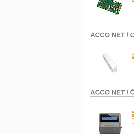
ACCO NET
/
O
I
n
ACCO NET
/
Č
A
p