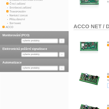
s
Čtecí zařízení
Systémová zařízení
Transpondéry
Napájecí zdroje
Příslušenství
Software
ACCO NET
/
D
ACCO
Monitorování (PCO)
vyberte produkty
A
Elektronická požární signalizace
vyberte produkty
Automatizace
vyberte produkty
A
s
A