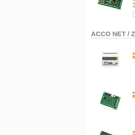
s
W
ACCO NET
/
Z
I
I
I