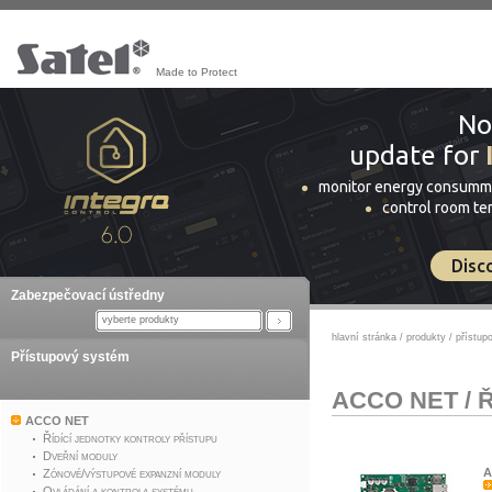
Made to Protect
No
update for
monitor energy consumm
control room t
Disc
Zabezpečovací ústředny
vyberte produkty
hlavní stránka
/
produkty
/
přístup
Přístupový systém
ACCO NET
/
Ř
ACCO NET
Řídící jednotky kontroly přístupu
Dveřní moduly
A
Zónové/výstupové expanzní moduly
Ovládání a kontrola systému