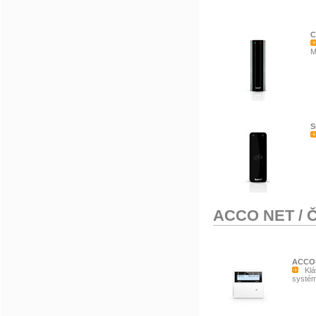
C
M
S
ACCO NET
/
Č
ACCO
Kláv
systé