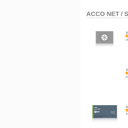
ACCO NET
/
S
A
p
A
j
A
A