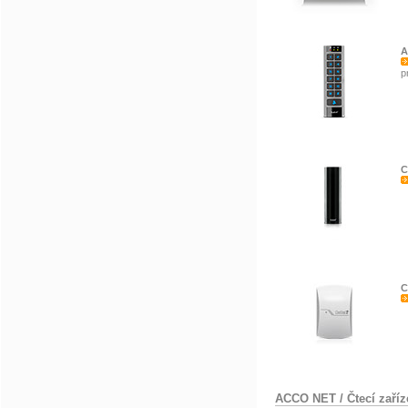
A
p
C
C
ACCO NET
/
Čtecí zaříz