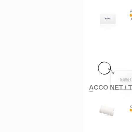
M
D
ACCO NET
/
T
K