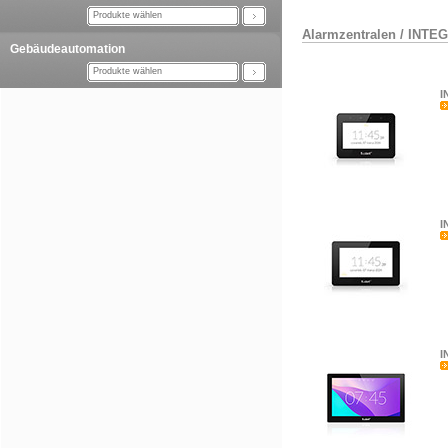
Produkte wählen
Alarmzentralen
/
INTE
Gebäudeautomation
Produkte wählen
I
I
I