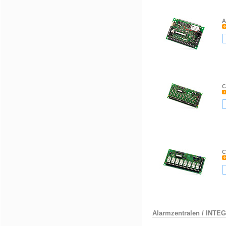
A
C
C
Alarmzentralen
/
INTE