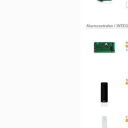
Alarmzentralen
/
INTE
I
K
S
C