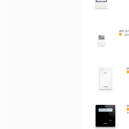
INT-S
Bere
I
I
I