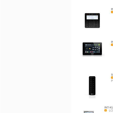
I
I
S
P
INT-K
LCD‑