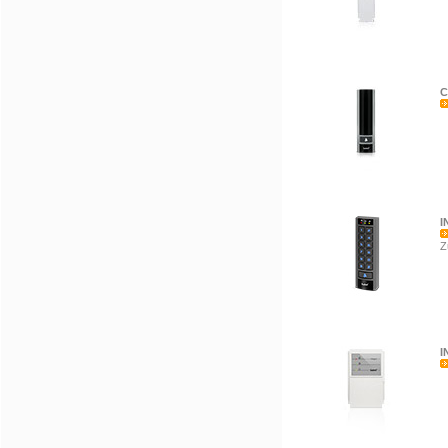
C
I
Z
I