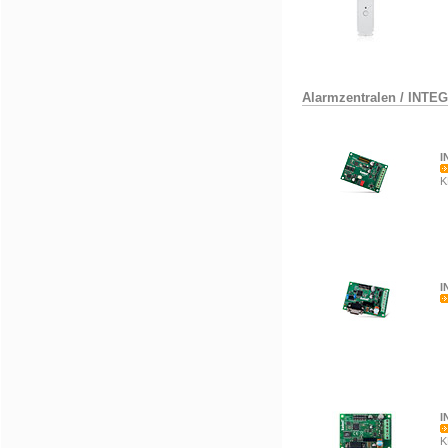
Alarmzentralen
/
INTE
I
K
I
I
K