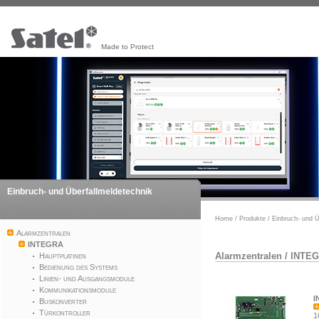
Made to Protect
Einbruch- und Überfallmeldetechnik
Home
/
Produkte
/
Einbruch- und Ü
Alarmzentralen
INTEGRA
Alarmzentralen
/
INTE
Hauptplatinen
Bedienung des Systems
Linien- und Ausgangsmodule
Kommunikationsmodule
I
Buskonverter
Türkontroller
1