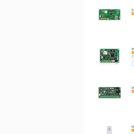
E
I
Z
I
I