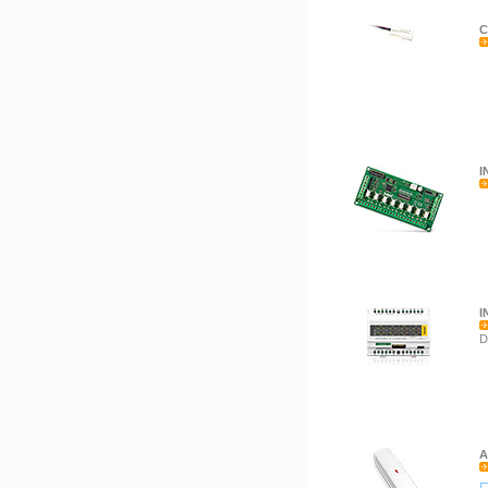
C
I
I
D
A