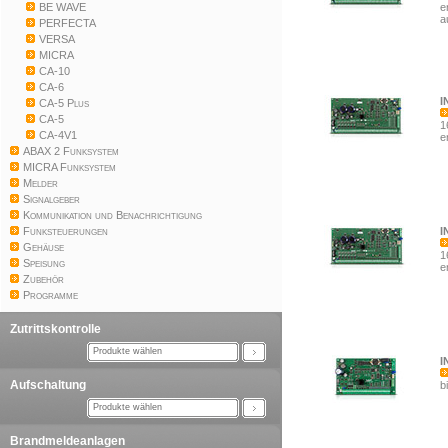
BE WAVE
e
a
PERFECTA
VERSA
MICRA
CA-10
CA-6
I
CA-5 Plus
CA-5
1
CA-4V1
e
ABAX 2 Funksystem
MICRA Funksystem
Melder
Signalgeber
Kommunikation und Benachrichtigung
Funksteuerungen
I
Gehäuse
1
Speisung
e
Zubehör
Programme
Zutrittskontrolle
Produkte wählen
I
Aufschaltung
b
Produkte wählen
Brandmeldeanlagen