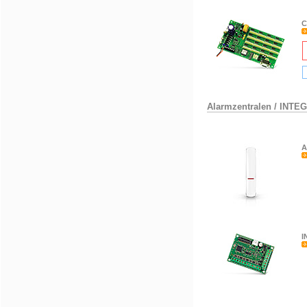
C
Alarmzentralen
/
INTE
A
I