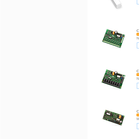
C
N
C
N
C
M