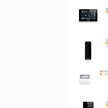
I
S
k
INT-K
LCD 
I