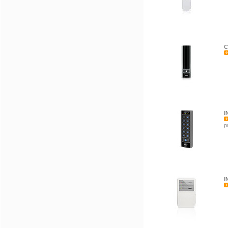
C
I
p
I