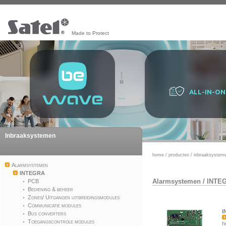
Made to Protect
ALL-IN-ON
Inbraaksystemen
home
/
producten
/
inbraaksystem
Alarmsystemen
INTEGRA
Alarmsystemen
/
INTE
PCB
Bediening & beheer
Zones/ Uitgangen uitbreidingsmodules
Communicatie modules
I
Bus converters
Toegangscontrole modules
h