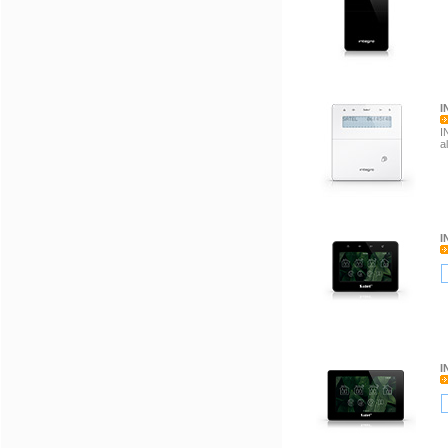
I
I
a
I
I