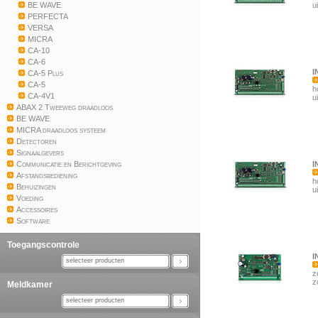
BE WAVE
u
PERFECTA
VERSA
MICRA
CA-10
CA-6
I
CA-5 Plus
CA-5
h
CA-4V1
u
ABAX 2 Tweeweg draadloos
BE WAVE
MICRA draadloos systeem
Detectoren
Signaalgevers
Communicatie en Berichtgeving
I
Afstandsbediening
h
Behuizingen
u
Voeding
Accessoires
Software
Toegangscontrole
I
selecteer producten
z
z
Meldkamer
selecteer producten