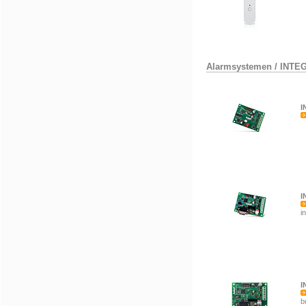
Alarmsystemen
/
INTE
I
I
i
I
b