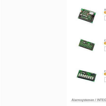
A
C
C
Alarmsystemen
/
INTE