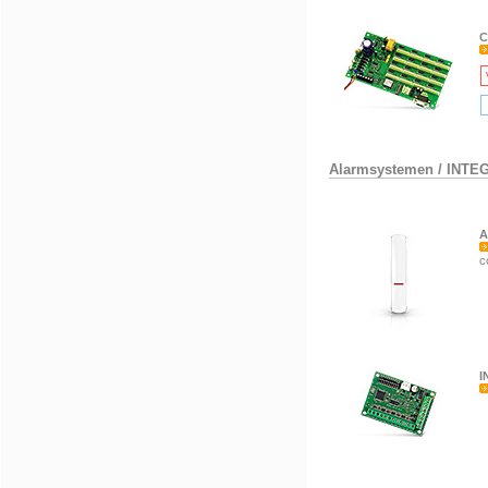
C
Alarmsystemen
/
INTE
A
c
I