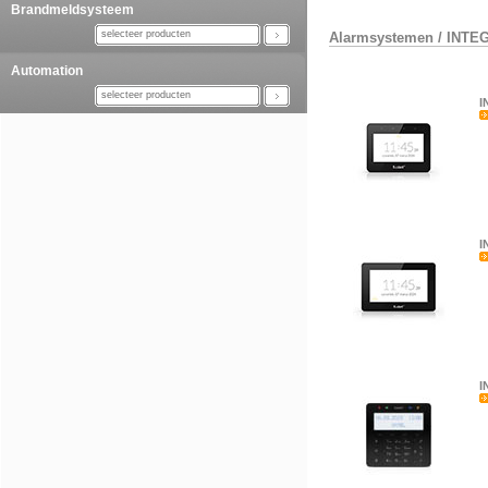
Brandmeldsysteem
selecteer producten
Alarmsystemen
/
INTE
Automation
selecteer producten
I
I
I