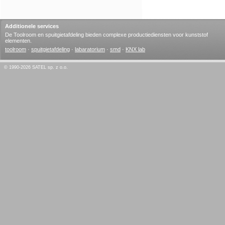
Additionele services
De Toolroom en spuitgietafdeling bieden complexe productiediensten voor kunststof
elementen.
toolroom
·
spuitgietafdeling
·
labaratorium
·
smd
·
KNX lab
© 1990-2026 SATEL sp. z o.o.