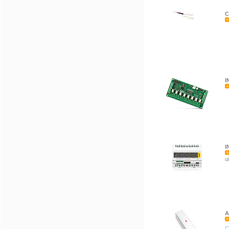
C
I
I
u
A