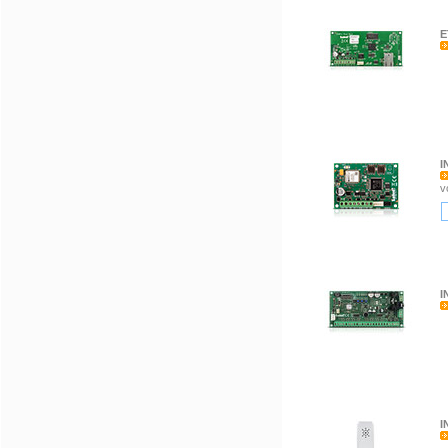
E
I
v
I
I