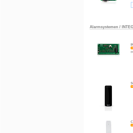
Alarmsystemen
/
INTE
I
e
S
C