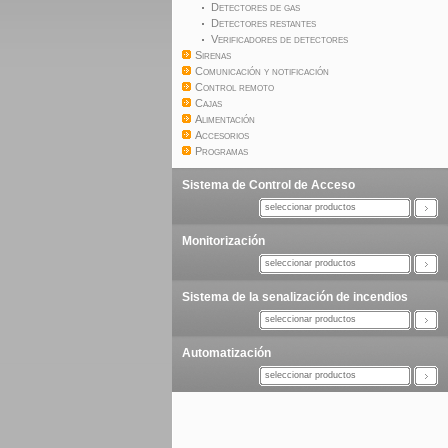
Detectores de gas
Detectores restantes
Verificadores de detectores
Sirenas
Comunicación y notificación
Control remoto
Cajas
Alimentación
Accesorios
Programas
Sistema de Control de Acceso
seleccionar productos
Monitorización
seleccionar productos
Sistema de la senalización de incendios
seleccionar productos
Automatización
seleccionar productos