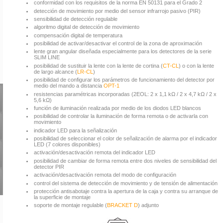
conformidad con los requisitos de la norma EN 50131 para el Grado 2
detección de movimiento por medio del sensor infrarrojo pasivo (PIR)
sensibilidad de detección regulable
algoritmo digital de detección de movimiento
compensación digital de temperatura
posibilidad de activar/desactivar el control de la zona de aproximación
lente gran angular diseñada especialmente para los detectores de la serie
SLIM LINE
posibilidad de sustituir la lente con la lente de cortina (
CT-CL
) o con la lente
de largo alcance (
LR-CL
)
posibilidad de configurar los parámetros de funcionamiento del detector por
medio del mando a distancia
OPT-1
resistencias paramétricas incorporadas (2EOL: 2 x 1,1 kΩ / 2 x 4,7 kΩ / 2 x
5,6 kΩ)
función de iluminación realizada por medio de los diodos LED blancos
posibilidad de controlar la iluminación de forma remota o de activarla con
movimiento
indicador LED para la señalización
posibilidad de seleccionar el color de señalización de alarma por el indicador
LED (7 colores disponibles)
activación/desactivación remota del indicador LED
posibilidad de cambiar de forma remota entre dos niveles de sensibilidad del
detector PIR
activación/desactivación remota del modo de configuración
control del sistema de detección de movimiento y de tensión de alimentación
protección antisabotaje contra la apertura de la caja y contra su arranque de
la superficie de montaje
soporte de montaje regulable (
BRACKET D
) adjunto