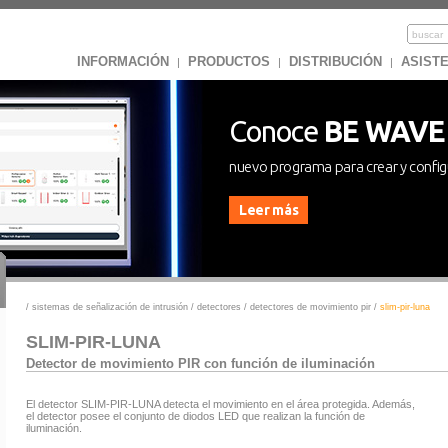
INFORMACIÓN
PRODUCTOS
DISTRIBUCIÓN
ASISTE
|
|
|
Conoce
BE WAVE
nuevo programa para crear y confi
Leer más
/
sistemas de señalización de intrusión
/
detectores
/
detectores de movimiento pir
/
slim-pir-luna
SLIM-PIR-LUNA
Detector de movimiento PIR con función de iluminación
El detector SLIM-PIR-LUNA detecta el movimiento en el área protegida. Además,
el detector posee el conjunto de diodos LED que realizan la función de
iluminación.