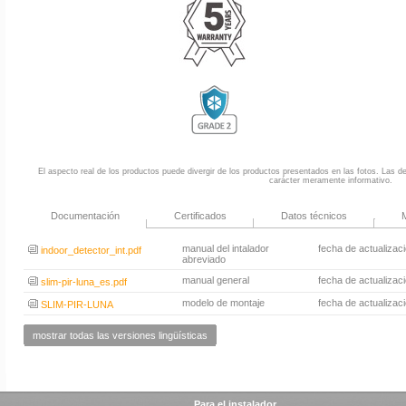
El aspecto real de los productos puede divergir de los productos presentados en las fotos. Las des
carácter meramente informativo.
Documentación
Certificados
Datos técnicos
M
manual del intalador
fecha de actualizac
indoor_detector_int.pdf
abreviado
manual general
fecha de actualizac
slim-pir-luna_es.pdf
modelo de montaje
fecha de actualizac
SLIM-PIR-LUNA
mostrar todas las versiones lingüísticas
Para el instalador