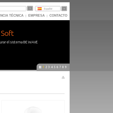
Español
NCIA TÉCNICA
EMPRESA
CONTACTO
|
|
Soft
gurar el sistema BE WAVE
1
2
3
4
5
6
7
8
9