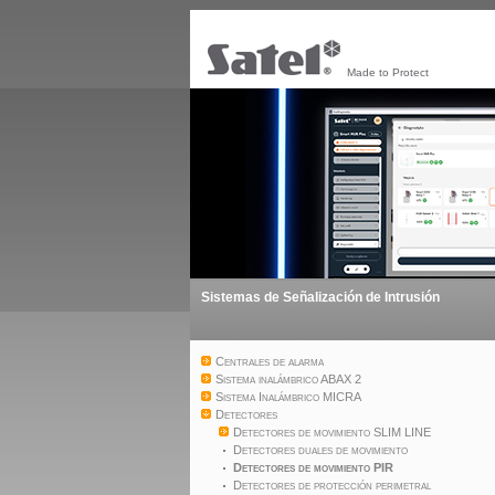
Made to Protect
Sistemas de Señalización de Intrusión
Centrales de alarma
Sistema inalámbrico ABAX 2
Sistema Inalámbrico MICRA
Detectores
Detectores de movimiento SLIM LINE
Detectores duales de movimiento
Detectores de movimiento PIR
Detectores de protección perimetral