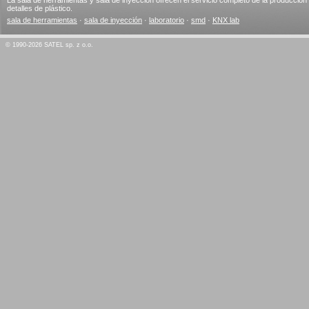
detalles de plástico.
sala de herramientas
·
sala de inyección
·
laboratorio
·
smd
·
KNX lab
© 1990-2026 SATEL sp. z o.o.