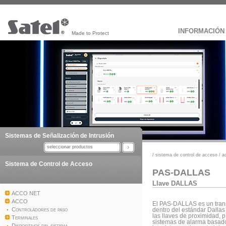
INFORMACIÓN
Made to Protect
Sistemas de Señalización de Intrusión
seleccionar productos
/
sistema de control de acceso
/
a
Sistema de Control de Acceso
PAS-DALLAS
Llave DALLAS
ACCO NET
ACCO
El PAS-DALLAS es un tran
Controladores de paso
dentro del estándar Dallas 
las llaves de proximidad, p
Terminales
sistemas de alarma basados
Dispositivos del sistema