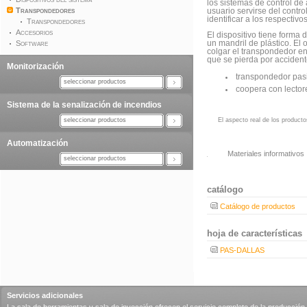
los sistemas de control de
Transpondedores
usuario servirse del contro
identificar a los respectivo
Transpondedores
Accesorios
El dispositivo tiene forma
Software
un mandril de plástico. El o
colgar el transpondedor en
que se pierda por accident
Monitorización
transpondedor pas
seleccionar productos
coopera con lector
Sistema de la senalización de incendios
El aspecto real de los producto
seleccionar productos
Automatización
Materiales informativos
seleccionar productos
catálogo
Catálogo de productos
hoja de características
PAS-DALLAS
Servicios adicionales
La sala de herramientas y sala de inyección ofrecen el servicio completo de la producción