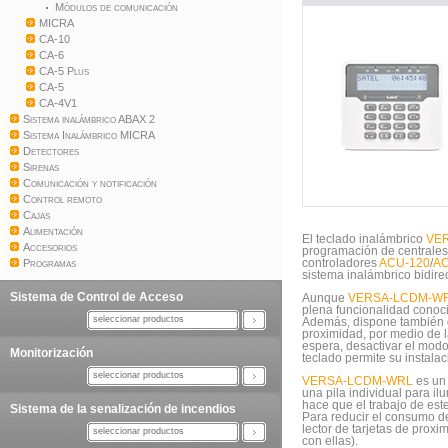
Módulos de comunicación
MICRA
CA-10
CA-6
CA-5 Plus
CA-5
CA-4V1
Sistema inalámbrico ABAX 2
Sistema Inalámbrico MICRA
Detectores
Sirenas
Comunicación y notificación
Control remoto
Cajas
Alimentación
El teclado inalámbrico
VE
Accesorios
programación de centrales
Programas
controladores
ACU-120
/
AC
sistema inalámbrico bidire
Sistema de Control de Acceso
Aunque
VERSA-LCDM-W
plena funcionalidad conoc
seleccionar productos
Además, dispone también d
proximidad, por medio de l
espera, desactivar el modo
Monitorización
teclado permite su instalac
seleccionar productos
VERSA-LCDM-WRL
es un 
una pila individual para ilu
hace que el trabajo de es
Sistema de la senalización de incendios
Para reducir el consumo de
lector de tarjetas de prox
seleccionar productos
con ellas).