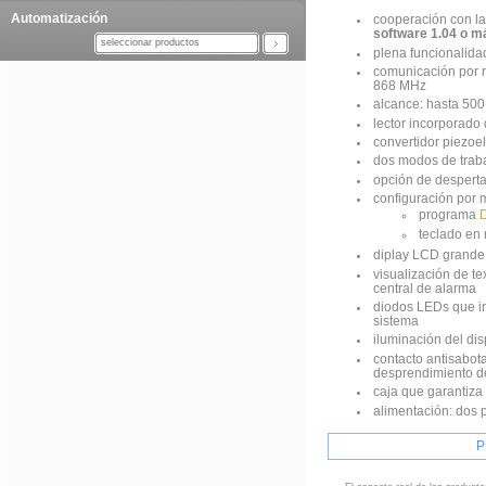
Automatización
cooperación con la
software 1.04 o m
seleccionar productos
plena funcionalida
comunicación por r
868 MHz
alcance: hasta 50
lector incorporado 
convertidor piezoel
dos modos de trabaj
opción de desperta
configuración por 
programa
teclado en
diplay LCD grande 
visualización de te
central de alarma
diodos LEDs que in
sistema
iluminación del dis
contacto antisabota
desprendimiento d
caja que garantiza 
alimentación: dos 
P