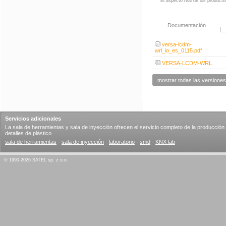
El aspecto real de los producto
Documentación
versa-lcdm-
wrl_io_es_0115.pdf
VERSA-LCDM-WRL
mostrar todas las versiones 
Servicios adicionales
La sala de herramientas y sala de inyección ofrecen el servicio completo de la producción
detalles de plástico.
sala de herramientas
·
sala de inyección
·
laboratorio
·
smd
·
KNX lab
© 1990-2026 SATEL sp. z o.o.