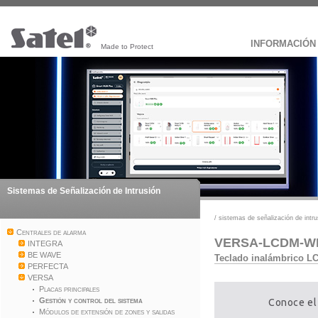
INFORMACIÓN
Made to Protect
Sistemas de Señalización de Intrusión
/
sistemas de señalización de intru
Centrales de alarma
VERSA-LCDM-W
INTEGRA
BE WAVE
Teclado inalámbrico LC
PERFECTA
VERSA
Placas principales
Gestión y control del sistema
Conoce el
Módulos de extensión de zones y salidas