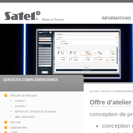
INFORMATIONS
Made to Protect
Dé
SERVICES COMPLÉMENTAIRES
accueil
/
services complémentaire
Atelier de moulage
Offre d’atelier
clients
contact
Offre de l'atelier de moulage
conception de pr
parc machines
knx-lab
conception d
Laboratoire
CMS