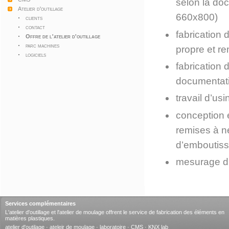
selon la do
Atelier d'outillage
660x800)
clients
contact
fabrication
Offre de l'atelier d'outillage
parc machines
propre et r
logiciels
fabrication 
documentati
travail d’us
conception e
remises à ne
d’emboutis
mesurage d’
Services complémentaires
L'atelier d'outillage et l'atelier de moulage offrent le service de fabrication des éléments en
matières plastiques.
atelier d'outilage
·
ateleir de moulage
·
laboratoire
·
CMS
·
KNX lab