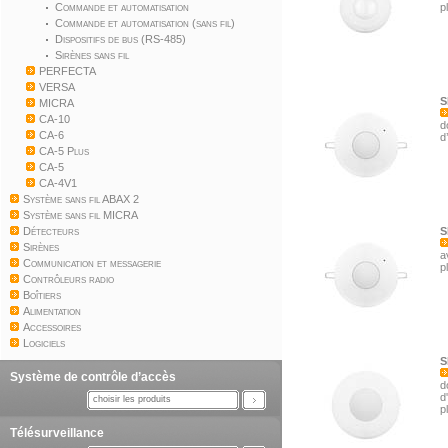
Commande et automatisation
p
Commande et automatisation (sans fil)
Dispositifs de bus (RS-485)
Sirènes sans fil
PERFECTA
VERSA
S
MICRA
CA-10
d
CA-6
d
CA-5 Plus
CA-5
CA-4V1
Système sans fil ABAX 2
Système sans fil MICRA
Détecteurs
S
Sirènes
a
Communication et messagerie
p
Contrôleurs radio
Boîtiers
Alimentation
Accessoires
Logiciels
S
Système de contrôle d’accès
d
d
choisir les produits
p
Télésurveillance