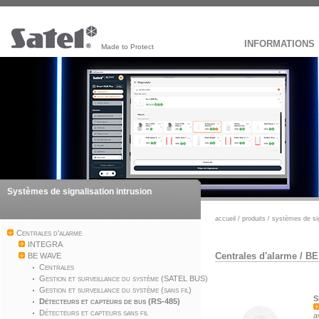
INFORMATIONS
Made to Protect
Systèmes de signalisation intrusion
accueil
/
produits
/
systèmes de sig
Centrales d'alarme
INTEGRA
Centrales d'alarme
/
BE
BE WAVE
Centrales
Gestion et surveillance du système (SATEL BUS)
Gestion et surveillance du système (sans fil)
S
Détecteurs et capteurs de bus (RS-485)
Détecteurs et capteurs sans fil
a