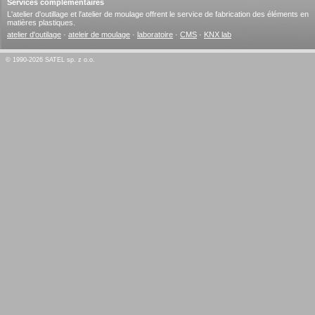
Services complémentaires
L'atelier d'outillage et l'atelier de moulage offrent le service de fabrication des éléments en
matières plastiques.
atelier d'outilage
·
ateleir de moulage
·
laboratoire
·
CMS
·
KNX lab
© 1990-2026 SATEL sp. z o.o.