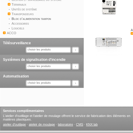
Terminaux
Unités de système
Transpondeurs
Bloc d'alimentation tampon
Accessoires
Logiciels
A
ACCO
Télésurveillance
choisir les produits
Systèmes de signalisation d'incendie
choisir les produits
Automatisation
choisir les produits
Services complémentaires
L'atelier d'outillage et l'atelier de moulage offrent le service de fabrication des éléments en
matières plastiques.
atelier d'outilage
·
ateleir de moulage
·
laboratoire
·
CMS
·
KNX lab