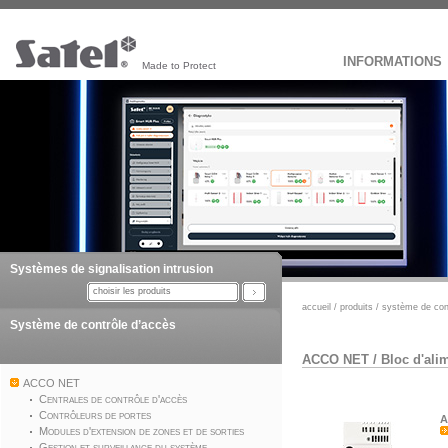
INFORMATIONS
Made to Protect
Systèmes de signalisation intrusion
choisir les produits
accueil
/
produits
/
système de con
Système de contrôle d’accès
ACCO NET
/
Bloc d'ali
ACCO NET
Centrales de contrôle d'accès
Contrôleurs de portes
A
Modules d'extension de zones et de sorties
Gestion et surveillance du système