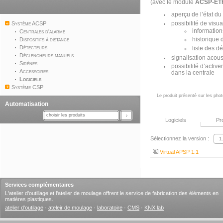
(avec le module
ACSP-E
aperçu de l’état d
possibilité de visual
Système ACSP
information
Centrales d'alarme
Dispositifs à distance
historique
Détecteurs
liste des d
Déclencheurs manuels
signalisation acous
Sirènes
possibilité d’active
Accessoires
dans la centrale
Logiciels
Système CSP
Le produit présenté sur les phot
Automatisation
choisir les produits
Logiciels
Pr
Sélectionnez la version :
Virtual APSP 1.1
Services complémentaires
L'atelier d'outillage et l'atelier de moulage offrent le service de fabrication des éléments en
matières plastiques.
atelier d'outilage
·
ateleir de moulage
·
laboratoire
·
CMS
·
KNX lab