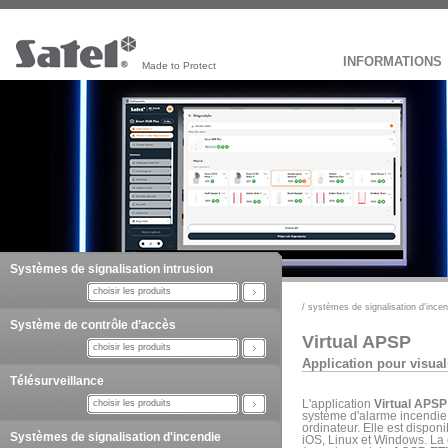
INFORMATIONS
Made to Protect
Systèmes de signalisation intrusion
choisir les produits
/
systèmes de signalisation d'incen
Système de contrôle d’accès
Virtual APSP
choisir les produits
Application pour visual
Télésurveillance
choisir les produits
L'application
Virtual APSP
système d'alarme incendie 
ordinateur. Elle est dispon
Systèmes de signalisation d'incendie
iOS, Linux et Windows. La