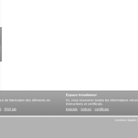
Espace Installateur
ervice de fabrication des éléments en
Ici, vous trouverez toutes les informations nécess
instructions et certificats.
S
·
KNX lab
logiciels
·
notices
·
certificats
mentions légales