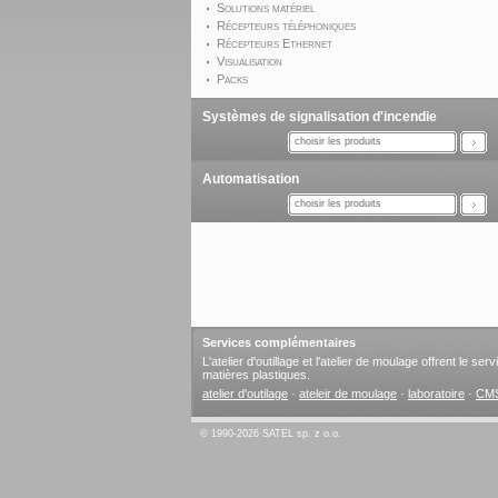
Solutions matériel
Récepteurs téléphoniques
Récepteurs Ethernet
Visualisation
Packs
Systèmes de signalisation d'incendie
choisir les produits
Automatisation
choisir les produits
Services complémentaires
L'atelier d'outillage et l'atelier de moulage offrent le s
matières plastiques.
atelier d'outilage
·
ateleir de moulage
·
laboratoire
·
CM
© 1990-2026 SATEL sp. z o.o.