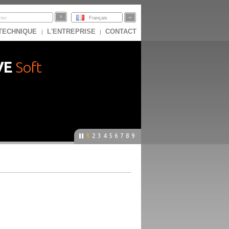
Français
 TECHNIQUE
L'ENTREPRISE
CONTACT
|
|
VE
Soft
1
2
3
4
5
6
7
8
9