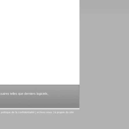
aires telles que derniers logiciels,
|
politique de la confidentialité
|
ecrivez-nous
|
à propos du site