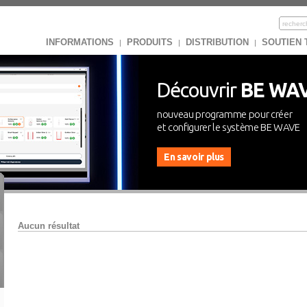
INFORMATIONS
PRODUITS
DISTRIBUTION
SOUTIEN
|
|
|
Découvrir
BE WA
nouveau programme pour créer
et configurer le système BE WAVE
En savoir plus
Aucun résultat