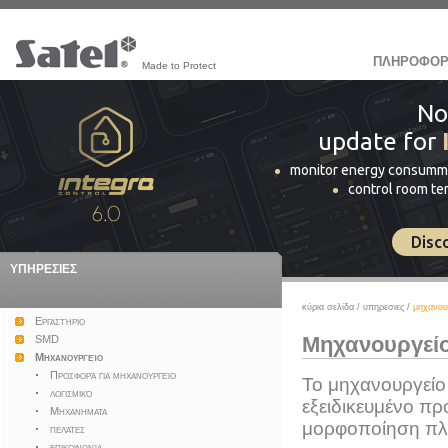
ΠΛΗΡΟΦΟΡ
Made to Protect
No
update for
monitor energy consumm
control room t
Disc
ΥΠΗΡΕΣΙΕΣ
κύρια σελίδα
/
υπηρεσιες
/
μηχανου
Εργαστήριο
Μηχανουργεί
SMD
Μηχανουργείο
Προσφορά για μηχανουργείο
Το μηχανουργείο 
λογισμικό
εξειδικευμένο πρ
Μηχανηματα
μορφοποίηση πλα
πελάτες
επικοινωνία