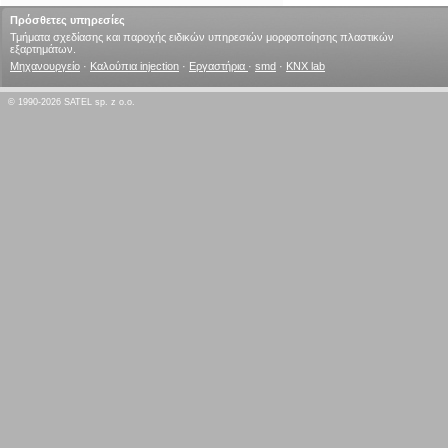
Πρόσθετες υπηρεσίες
Τμήματα σχεδίασης και παροχής ειδικών υπηρεσιών μορφοποίησης πλαστικών
εξαρτημάτων.
Μηχανουργείο
·
Καλούπια injection
·
Εργαστήρια
·
smd
·
KNX lab
© 1990-2026 SATEL sp. z o.o.