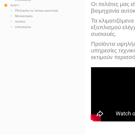
Οι πελάτες μας 
Inject
βιομηχανία αυτοκ
Προσφορά για τμήμα καλουπιών
Μηχανήματα
Τα κλιματιζόμενα
πελάτες
εξοπλισμού ελέγχ
επικοινωνία
συσκευές.
Προϊόντα υψηλής
υπηρεσίες τεχνικ
εκτιμούν περισσό