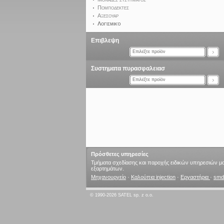
Πομποδεκτες
Aξεσουαρ
Λογισμικό
Επιβλεψη
Επιλέξτε προϊόν
Συστηματα πυρασφαλειασ
Επιλέξτε προϊόν
Πρόσθετες υπηρεσίες
Τμήματα σχεδίασης και παροχής ειδικών υπηρεσιών 
εξαρτημάτων.
Μηχανουργείο
·
Καλούπια injection
·
Εργαστήρια
·
smd
© 1990-2026 SATEL sp. z o.o.