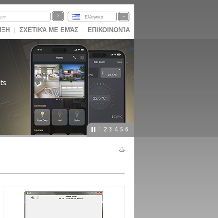
Ελληνικά
ΙΞΗ
ΣΧΕΤΙΚΆ ΜΕ ΕΜΆΣ
ΕΠΙΚΟΙΝΩΝΊΑ
|
|
ts
1
2
3
4
5
6