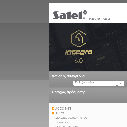
Made to Protect
Μοναδες συναγερμου
Επιλέξτε προϊόν
Έλεγχος πρόσβασης
ACCO NET
ACCO
Μοναδες ελεγχου πορτας
Τερματικα
Μοναδες συστηματος