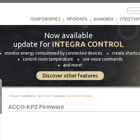
ΠΛΗΡΟΦΟΡΙΕΣ
ΠΡΟΪOΝΤΑ
ΔΙΑΝΟΜΉ
ΥΠΟΣΤΉΡ
|
|
|
Now available
update for
INTEGRA CONTROL
monitor energy consummed by connected devices
create shortcu
control room temperature
use voice commands
and more!
Discover other features
/
έλεγχος πρόσβασης
/
acco net
/
λογισμικό
/
acco-kp2 firmware
ACCO-KP2 Firmware