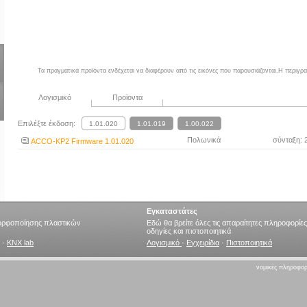
Τα πραγματικά προϊόντα ενδέχεται να διαφέρουν από τις εικόνες που παρουσιάζονται.Η περιγ
Λογισμικό
Προϊoντα
Επιλέξτε έκδοση:
Πολωνικά
σύνταξη: 
ACCO-KP2 Firmware 1.01.020
Εγκαταστάτες
μορφοποίησης πλαστικών
Εδώ θα βρείτε όλες τις απαραίτητες πληροφορίες
οδηγίες και πιστοποιητικά
·
KNX lab
Λογισμικό
·
Εγχειρίδια
·
Πιστοποιητικά
νομικές πληροφορ