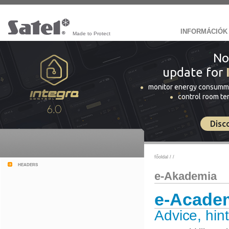
INFORMÁCIÓK
Made to Protect
No
update for
monitor energy consumm
control room t
Disc
főoldal
/
/
headers
e-Akademia
e-Acade
Advice, hint