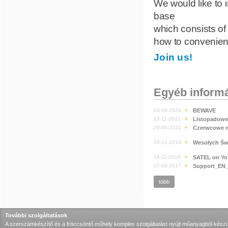
We would like to 
base
which consists of
how to convenien
Join us!
Egyéb inform
03-06-2024
BEWAVE
15-11-2021
Listopadowe
29-06-2021
Czerwcowe n
20-12-2019
Wesołych Świ
14-11-2018
SATEL on Yo
07-09-2017
Support_EN_
több
További szolgáltatások
A szerszámkészítő és a fröccsöntő műhely komplex szolgáltatást nyújt műanyagból készü