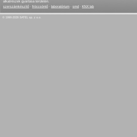
alkatrészek gyártása területén.
szerszámkészítő
·
fröccsöntő
·
laboratórium
·
smd
·
KNX lab
© 1990-2026 SATEL sp. z o.o.