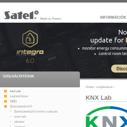
INFORMÁCIÓK
Made to Protect
No
update for
monitor energy consumm
control room t
Disc
SZOLGÁLTATÁSOK
főoldal
/
szolgáltatások
/
knx-lab
KNX Lab
Laboratórium
SMD
Szerszámkészítő
Szerszámkészítő műhely ajánlata
szoftver
géppark
ügyfelek