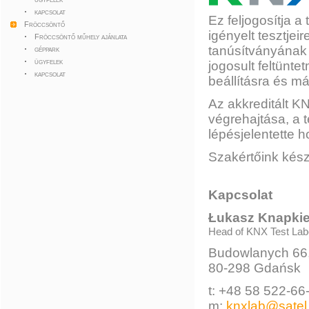
kapcsolat
Ez feljogosítja a
Fröccsöntő
igényelt tesztjei
Fröccsöntő műhely ajánlata
tanúsítványának
géppark
ügyfelek
jogosult feltünt
kapcsolat
beállításra és m
Az akkreditált KN
végrehajtása, a
lépésjelentette 
Szakértőink kész
Kapcsolat
Łukasz Knapki
Head of KNX Test Lab
Budowlanych 66
80-298 Gdańsk
t: +48 58 522-66
m:
knxlab@satel.