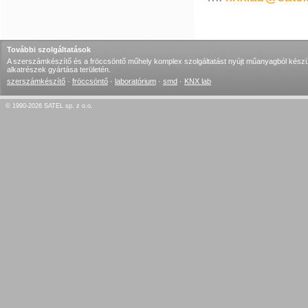
További szolgáltatások
A szerszámkészítő és a fröccsöntő műhely komplex szolgáltatást nyújt műanyagból készü
alkatrészek gyártása területén.
szerszámkészítő
·
fröccsöntő
·
laboratórium
·
smd
·
KNX lab
© 1990-2026 SATEL sp. z o.o.