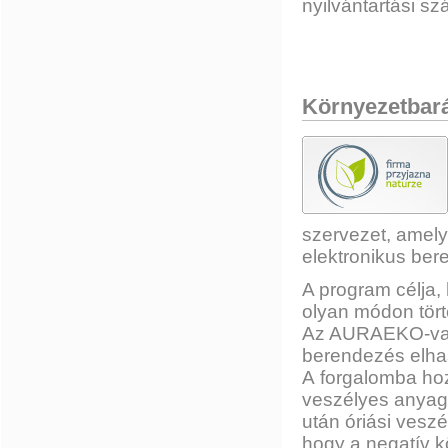
nyilvántartási 
Környezetbará
szervezet, amely
elektronikus ber
A program célja, 
olyan módon tört
Az AURAEKO-val e
berendezés elha
A forgalomba ho
veszélyes anyag
után óriási vesz
hogy a negatív 