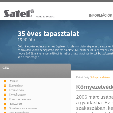
INFORMÁCIÓK
Made to Protect
35 éves tapasztalat
1990 óta…
Célunk egyéni és intézményes ügyfeleink számára biztonsági érzet megteremt
és tulajdon védelem magasabb szintre emelése. Munkatársaink megtesznek 
hogy a SATEL márkanévvel ellátott termékek használati komfortot biztosítsan
az életminőséget.
CÉG
főoldal
/
cég
/
környezetvédelem
Rólunk
Környezetvéd
Elismerések
Technológia
Tanúsítványok
2006 márciusáb
Környezetvédelem
a gyártásba. Ez 
Reklámfilm
szakaszában, kez
Személyi adatok védelme
Jogi információk