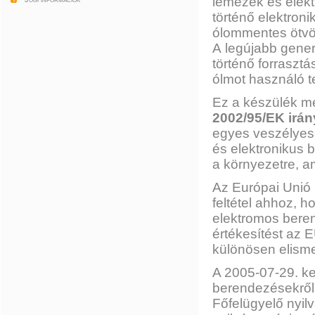
lemezek és elekt
történő elektroni
ólommentes ötvöz
A legújabb gener
történő forrasztá
ólmot használó t
Ez a készülék me
2002/95/EK irá
egyes veszélyes 
és elektronikus 
a környezetre, a
Az Európai Unió 
feltétel ahhoz, 
elektromos beren
értékesítést az 
különösen elisme
A 2005-07-29. ke
berendezésekről 
Főfelügyelő nyil