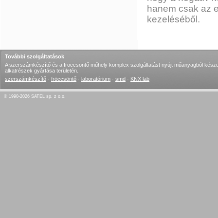
hanem csak az el
kezeléséből.
További szolgáltatások
A szerszámkészítő és a fröccsöntő műhely komplex szolgáltatást nyújt műanyagból készü
alkatrészek gyártása területén.
szerszámkészítő
·
fröccsöntő
·
laboratórium
·
smd
·
KNX lab
© 1990-2026 SATEL sp. z o.o.