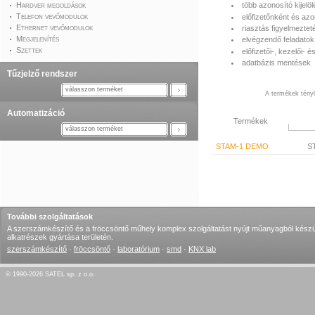
Hardver megoldások
több azonosító kijelö
Telefon vevőmodulok
előfizetőnként és azo
Ethernet vevőmodulok
riasztás figyelmeztet
Megjelenítés
elvégzendő feladatok 
Szettek
előfizetői-, kezelői- 
adatbázis mentések
Tűzjelző rendszer
válasszon terméket
A termékek tényle
Automatizáció
Termékek
válasszon terméket
STAM-1 DEMO
ST
További szolgáltatások
A szerszámkészítő és a fröccsöntő műhely komplex szolgáltatást nyújt műanyagból készü
alkatrészek gyártása területén.
szerszámkészítő
·
fröccsöntő
·
laboratórium
·
smd
·
KNX lab
© 1990-2026 SATEL sp. z o.o.