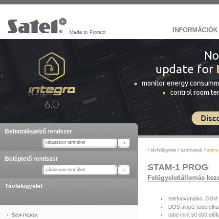
INFORMÁCIÓK
Made to Protect
No
update for
monitor energy consumm
control room t
Disc
Behatolásjelző rendszer
válasszon terméket
/
távfelügyelet
/
szoftverek
/
stam-
Beléptető rendszer
STAM-1 PROG
válasszon terméket
Felügyeletiállomás keze
Távfelügyelet
telefonvonalas, GSM 
DOS alapú, többfelh
több mint 50 000 előf
Szoftverek