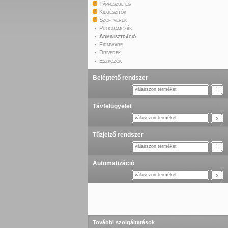
Tápfeszültég
Kiegészítők
Szoftverek
Programozás
Adminisztráció
Firmware
Driverek
Eszközök
Beléptető rendszer
válasszon terméket
Távfelügyelet
válasszon terméket
Tűzjelző rendszer
válasszon terméket
Automatizáció
válasszon terméket
További szolgáltatások