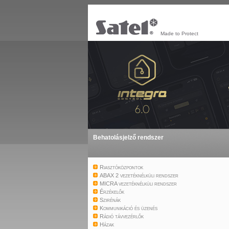
Made to Protect
Behatolásjelző rendszer
Riasztóközpontok
ABAX 2 vezetéknélküli rendszer
MICRA vezetéknélküli rendszer
Érzékelők
Szirénák
Kommunikáció és üzenés
Rádió távvezérlők
Házak