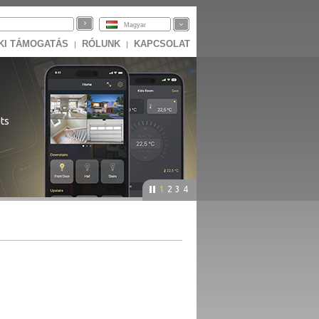
Magyar
KI TÁMOGATÁS
RÓLUNK
KAPCSOLAT
|
|
ts
1
2
3
4