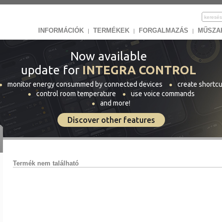
INFORMÁCIÓK
TERMÉKEK
FORGALMAZÁS
MŰSZA
|
|
|
Now available
update for
INTEGRA CONTROL
monitor energy consummed by connected devices
create shortcu
control room temperature
use voice commands
and more!
Discover other features
Termék nem található