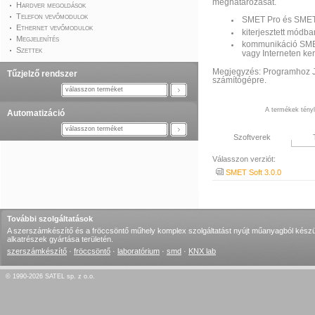
meghatározását.
Hardver megoldások
Telefon vevőmodulok
SMET Pro és SMET-
Ethernet vevőmodulok
kiterjesztett módb
Megjelenítés
kommunikáció SMET
Szettek
vagy Interneten ker
Megjegyzés: Programhoz Ja
Tűzjelző rendszer
számítógépre.
válasszon terméket
A termékek tényle
Automatizáció
válasszon terméket
Szoftverek
Válasszon verziót:
SMET Soft 3.0.0
További szolgáltatások
A szerszámkészítő és a fröccsöntő műhely komplex szolgáltatást nyújt műanyagból készü
alkatrészek gyártása területén.
szerszámkészítő
·
fröccsöntő
·
laboratórium
·
smd
·
KNX lab
© 1990-2026 SATEL sp. z o.o.