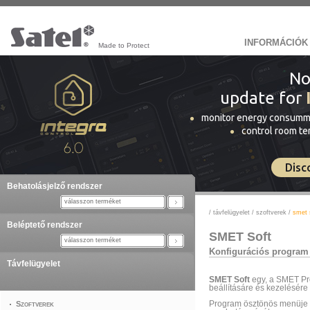
INFORMÁCIÓK
Made to Protect
No
update for
monitor energy consumm
control room t
Disc
Behatolásjelző rendszer
válasszon terméket
/
távfelügyelet
/
szoftverek
/
smet 
Beléptető rendszer
SMET Soft
válasszon terméket
Konfigurációs program
Távfelügyelet
SMET Soft
egy, a SMET Pro
beállításáre és kezelésére
Szoftverek
Program ösztönös menüje k