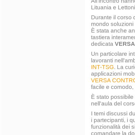
All'incontro hanno
Lituania e Letton
Durante il corso d
mondo soluzioni 
È stata anche ann
tastiera interam
dedicata
VERSA
Un particolare int
lavoranti nell'am
INT-TSG
. La cur
applicazioni mobi
VERSA CONTR
facile e comodo,
È stato possibile 
nell'aula del cor
I temi discussi d
i partecipanti, i 
funzionalità dei s
comandare la domo