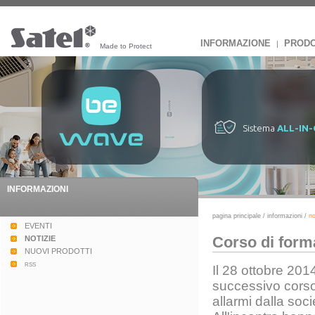
INFORMAZIONE
PRODO
|
Made to Protect
Sistema
ALL-IN
INFORMAZIONI
pagina principale
/
informazioni
/
no
EVENTI
Corso di forma
NOTIZIE
NUOVI PRODOTTI
rss
Il 28 ottobre 2014
successivo corso 
allarmi dalla soc