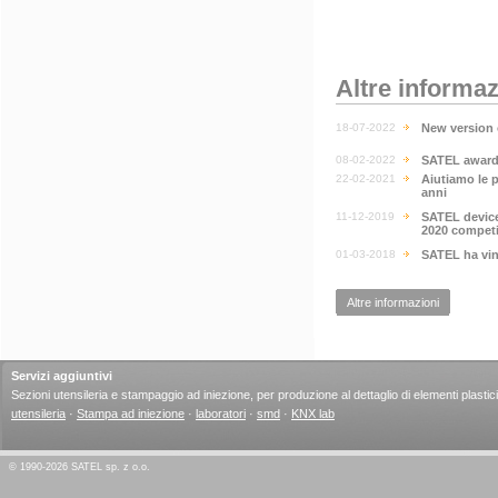
Altre informaz
18-07-2022
New version 
08-02-2022
SATEL awarde
22-02-2021
Aiutiamo le p
anni
11-12-2019
SATEL device
2020 competi
01-03-2018
SATEL ha vin
Altre informazioni
Servizi aggiuntivi
Sezioni utensileria e stampaggio ad iniezione, per produzione al dettaglio di elementi plastici
utensileria
·
Stampa ad iniezione
·
laboratori
·
smd
·
KNX lab
© 1990-2026 SATEL sp. z o.o.