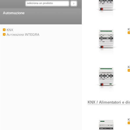
seleziona un prodotto
Automazione
K
KNX
Automazione INTEGRA
K
KNX
/
Alimentatori e di
K