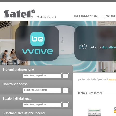
INFORMAZIONE
PRODO
|
Made to Protect
Sistema
ALL-IN
Sistemi antintrusione
seleziona un prodotto
pagina principale
/
prodotti
/
autom
Controllo accessi
seleziona un prodotto
KNX
/
Attuatori
Stazioni di vigilanza
seleziona un prodotto
K
Sistemi di rivelazione incendi