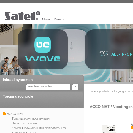
Made to Protect
ALL-IN-ON
Inbraaksystemen
selecteer producten
home
/
producten
/
toegangscontro
Toegangscontrole
ACCO NET
/
Voedingen
ACCO NET
Toegangscontrole panelen
Deur controllers
A
Zones/ Uitgangen uitbreidingsmodules
Bediening & beheer