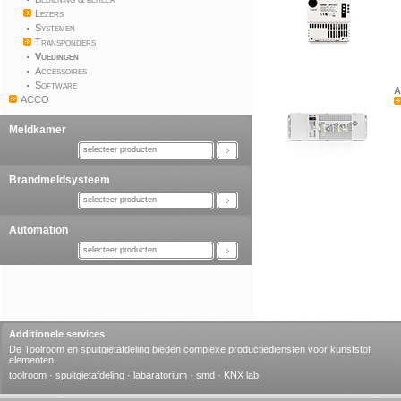
Lezers
Systemen
Transponders
Voedingen
Accessoires
Software
A
ACCO
Meldkamer
selecteer producten
Brandmeldsysteem
selecteer producten
Automation
selecteer producten
Additionele services
De Toolroom en spuitgietafdeling bieden complexe productiediensten voor kunststof
elementen.
toolroom
·
spuitgietafdeling
·
labaratorium
·
smd
·
KNX lab