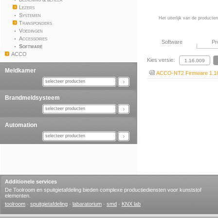
Lezers
Systemen
Het uiterlijk van de producte
Transponders
Voedingen
Accessoires
Software
Pr
Software
ACCO
Kies versie:
Meldkamer
ACCO-NT2 Firmware 1.1
selecteer producten
Brandmeldsysteem
selecteer producten
Automation
selecteer producten
Additionele services
De Toolroom en spuitgietafdeling bieden complexe productiediensten voor kunststof
elementen.
toolroom
·
spuitgietafdeling
·
labaratorium
·
smd
·
KNX lab