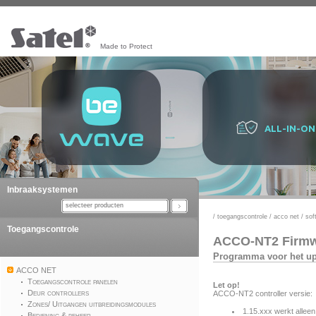
Made to Protect
ALL-IN-ON
Inbraaksystemen
selecteer producten
/
toegangscontrole
/
acco net
/
sof
Toegangscontrole
ACCO-NT2 Firm
Programma voor het up
ACCO NET
Toegangscontrole panelen
Let op!
Deur controllers
ACCO-NT2 controller versie:
Zones/ Uitgangen uitbreidingsmodules
1.15.xxx werkt allee
Bediening & beheer