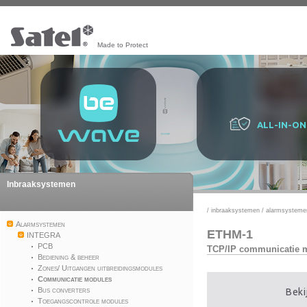
Made to Protect
ALL-IN-ON
Inbraaksystemen
/
inbraaksystemen
/
alarmsysteme
Alarmsystemen
ETHM-1
INTEGRA
PCB
TCP/IP communicatie 
Bediening & beheer
Zones/ Uitgangen uitbreidingsmodules
Communicatie modules
Bus converters
Beki
Toegangscontrole modules