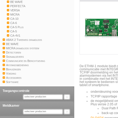
BE WAVE
PERFECTA
VERSA
MICRA
CA-10
CA-6
CA-5 Plus
CA-5
CA-4V1
ABAX 2 Tweeweg draadloos
BE WAVE
MICRA draadloos systeem
Detectoren
Signaalgevers
Communicatie en Berichtgeving
Afstandsbediening
De
ETHM
-
1
module
biedt
Behuizingen
communicatie met
INTEG
TCP
/
IP doormelding
en
he
Voeding
alarmsystemen via
het
IN
Accessoires
in
combinatie
met
het
INTE
Software
het systeem te
bedienen v
tablet of
smartphone.
Toegangscontrole
ondersteuning vo
TCP/IP rapportage
selecteer producten
de mogelijkheid o
Plus versie 2.05 of
Meldkamer
Dual Path 
selecteer producten
back-up co