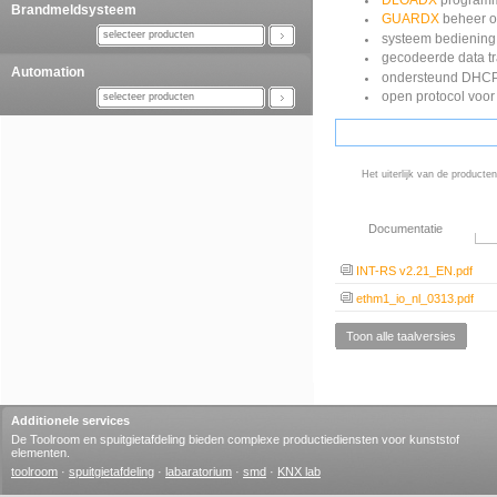
DLOADX
programm
Brandmeldsysteem
GUARDX
beheer o
selecteer producten
systeem bediening 
gecodeerde data t
Automation
ondersteund DHC
open protocol voor
selecteer producten
Het uiterlijk van de producte
Documentatie
INT-RS v2.21_EN.pdf
ethm1_io_nl_0313.pdf
Toon alle taalversies
Additionele services
De Toolroom en spuitgietafdeling bieden complexe productiediensten voor kunststof
elementen.
toolroom
·
spuitgietafdeling
·
labaratorium
·
smd
·
KNX lab