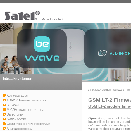
Made to Protect
ALL-IN-ON
Inbraaksystemen
/
inbraaksystemen
/
software
/
fir
Alarmsystemen
GSM LT-2 Firmw
ABAX 2 Tweeweg draadloos
BE WAVE
GSM LT-2 module firm
MICRA draadloos systeem
Detectoren
Opmerking
:
voor het downlo
Signaalgevers
belangrijke elementen
verand
Communicatie en Berichtgeving
en
/
of aanvullende
maatregele
Afstandsbediening
van de
module te garanderen