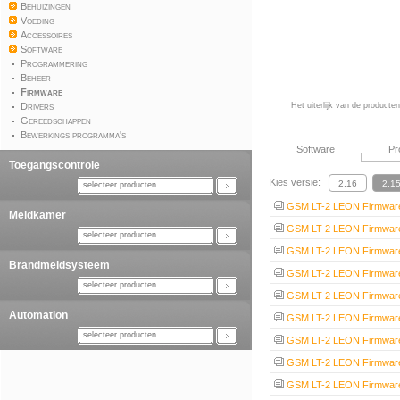
Behuizingen
Voeding
Accessoires
Software
Programmering
Beheer
Firmware
Drivers
Het uiterlijk van de producte
Gereedschappen
Bewerkings programma's
Software
Pr
Toegangscontrole
Kies versie:
selecteer producten
GSM LT-2 LEON Firmware
Meldkamer
GSM LT-2 LEON Firmware
selecteer producten
GSM LT-2 LEON Firmware
Brandmeldsysteem
GSM LT-2 LEON Firmware
selecteer producten
GSM LT-2 LEON Firmware
Automation
GSM LT-2 LEON Firmware
selecteer producten
GSM LT-2 LEON Firmware
GSM LT-2 LEON Firmware
GSM LT-2 LEON Firmware