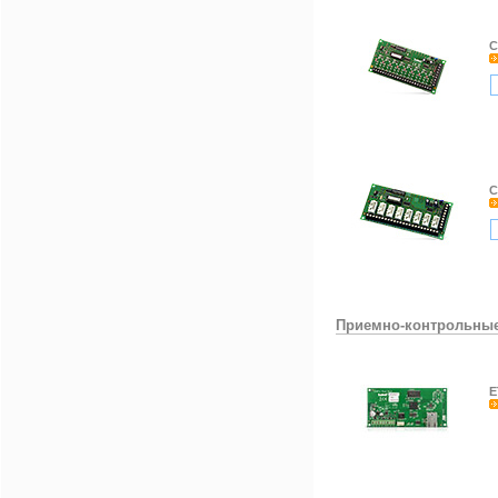
C
C
Приемно-контрольны
E