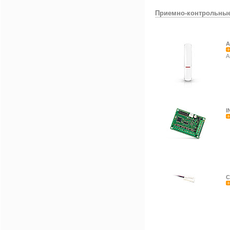
Приемно-контрольны
A
A
I
C