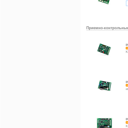
Приемно-контрольны
I
K
I
и
I
K