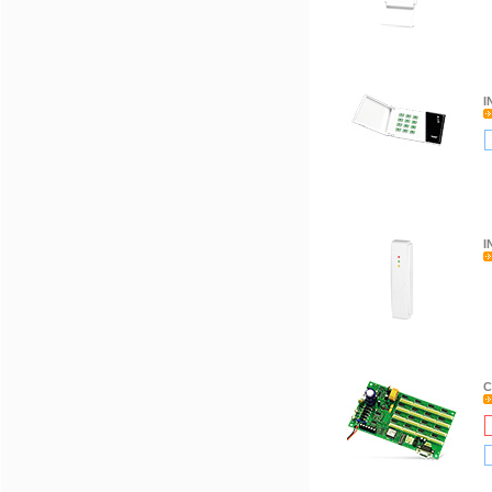
I
I
C