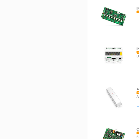
I
I
D
A
А
C
б