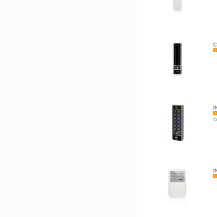
C
I
с
I