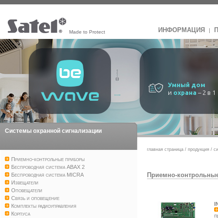
ИНФОРМАЦИЯ
|
Made to Protect
Умный дом
и
охрана
– 2 в 1
Системы охранной сигнализации
главная страница
/
продукция
/
с
Приемно-контрольные приборы
Беспроводная система ABAX 2
Приемно-контрольны
Беспроводная система MICRA
Извещатели
Оповещатели
Связь и оповещение
I
Комплекты радиоуправления
Корпуса
п