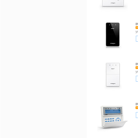
I
у
I
у
I