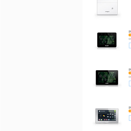
I
с
I
с
I