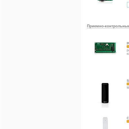
Приемно-контрольны
I
р
к
S
M
C