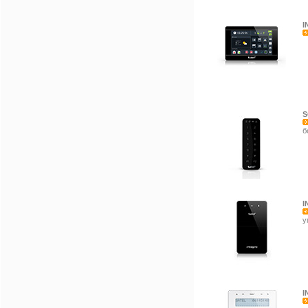
I
S
б
I
у
I