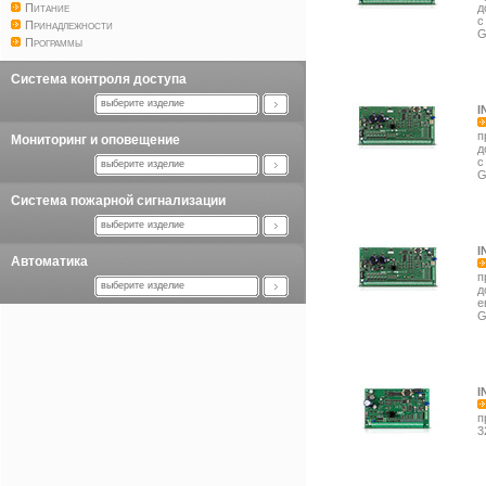
Питание
д
с
Принадлежности
G
Программы
Система контроля доступа
выберите изделие
I
п
Мониторинг и оповещение
д
с
выберите изделие
G
Система пожарной сигнализации
выберите изделие
I
Автоматика
п
выберите изделие
д
е
G
I
п
3