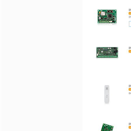
I
I
I
I
в
I