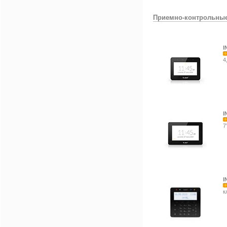
Приемно-контрольны
I
4
I
7
I
к