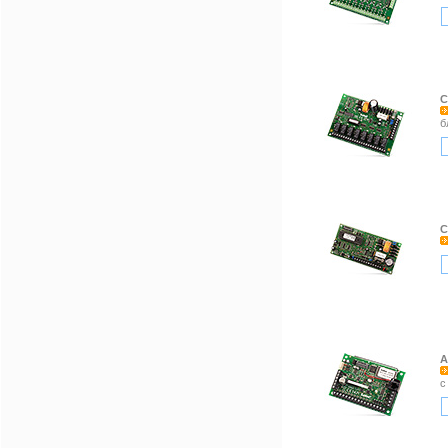
C
б
C
A
с