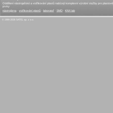
Oddělení nástrojařské a vstřikování plastů nabízejí komplexní výrobní služby pro plastové
prvky
nástrojárna
·
vstřikování plastů
·
laboratoř
·
SMD
·
KNX lab
© 1990-2026 SATEL sp. z o.o.