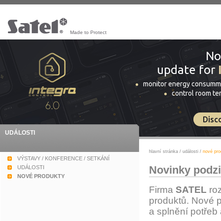
Made to Protect
No
update for
monitor energy consumm
control room t
Disc
UDÁLOSTI
hlavní stránka
/
události
/
nové pro
VÝSTAVY / KONFERENCE / SETKÁNÍ
Novinky podz
UDÁLOSTI
NOVÉ PRODUKTY
Firma
SATEL
roz
produktů. Nové p
a splnění potřeb 