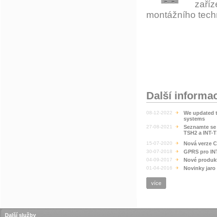
zaříz
montážního tech
Další informa
08-12-2022
We updated 
systems
27-08-2021
Seznamte se 
TSH2 a INT-
15-07-2020
Nová verze 
30-07-2018
GPRS pro IN
04-09-2017
Nové produkt
01-04-2016
Novinky jaro
více
Další služby