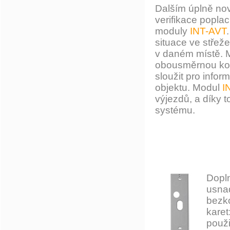
Dalším úplně no
verifikace popla
moduly
INT-AVT
situace ve střež
v daném místě.
obousměrnou kom
sloužit pro infor
objektu. Modul
I
výjezdů, a díky
systému.
Dopln
usna
bezk
karet
použi