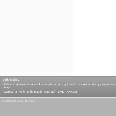
Další služby
Oddělení nástrojařské a vstřikování plastů nabízejí komplexní výrobní služby pro plastové
prvky
nástrojárna
·
vstřikování plastů
·
laboratoř
·
SMD
·
KNX lab
© 1990-2026 SATEL sp. z o.o.