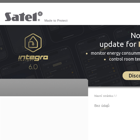
Made to Protect
No
update for
monitor energy consumm
control room t
Disc
hlavní stránka
/
/
Bez údajů