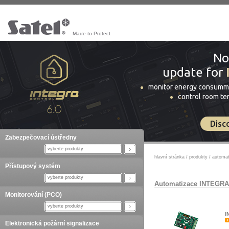
Made to Protect
No
update for
monitor energy consumm
control room t
Disc
Zabezpečovací ústředny
vyberte produkty
hlavní stránka
/
produkty
/
automat
Přístupový systém
vyberte produkty
Automatizace INTEGRA
Monitorování (PCO)
vyberte produkty
I
Elektronická požární signalizace