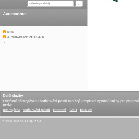
vyberte produkty
Automatizace
KNX
Automatizace INTEGRA
Další služby
Oddělení nástrojařské a vstřikování plastů nabízejí komplexní výrobní služby pro plastové
prvky
nástrojárna
·
vstřikování plastů
·
laboratoř
·
SMD
·
KNX lab
© 1990-2026 SATEL sp. z o.o.