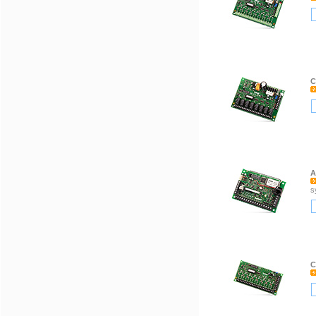
C
A
s
C