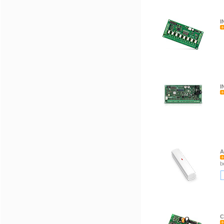
I
I
A
b
C