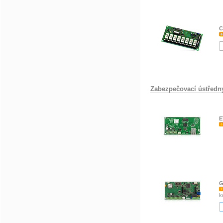
C
Zabezpečovací ústředn
E
G
k