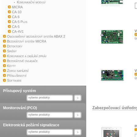
Komunikační moduly
MICRA
CA-10
CA-6
CA-5 Plus
CA-5
V
CA-4V1
Obousměrný bezdrátový systém ABAX 2
ú
Bezdrátový systém MICRA
Detektory
Sirény
Komunikace a zasílání zpráv
Bezdrátové ovladače
Kryty
Zdroj napájení
V
Příslušenství
ú
Software
Přístupový systém
vyberte produkty
Zabezpečovací ústředn
Monitorování (PCO)
vyberte produkty
Elektronická požární signalizace
I
vyberte produkty