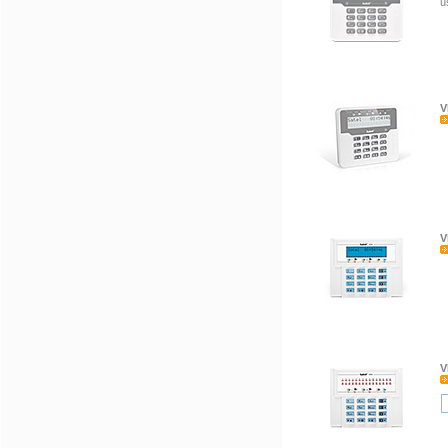
ú
V
V
V