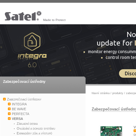
Made to Protect
No
update for
monitor energy consumm
control room t
Disc
Zabezpečovací ústředny
hlavní stránka
/
produkty
/
zabezpe
Zabezpečovací ústředny
INTEGRA
Zabezpečovací ústředn
BE WAVE
PERFECTA
VERSA
Základní deska
V
Ovládání a dohled systému
Expandéry zón a výstupů
ú