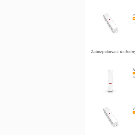
I
n
Zabezpečovací ústředn
A
A
V