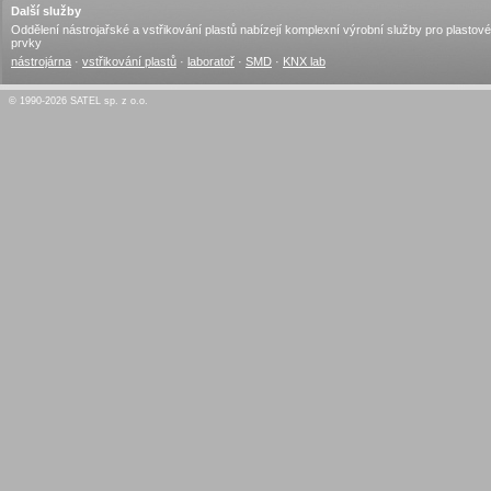
Další služby
Oddělení nástrojařské a vstřikování plastů nabízejí komplexní výrobní služby pro plastové
prvky
nástrojárna
·
vstřikování plastů
·
laboratoř
·
SMD
·
KNX lab
© 1990-2026 SATEL sp. z o.o.