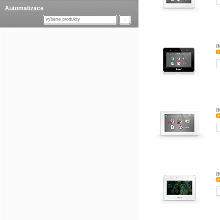
Automatizace
vyberte produkty
I
I
I