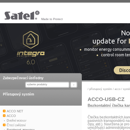
Made to Protect
No
update for
monitor energy consumm
control room t
Disc
Zabezpečovací ústředny
vyberte produkty
/
přístupový systém
/
acco
/
systé
Přístupový systém
ACCO-USB-CZ
Bezkontaktní čtečka kar
ACCO NET
ACCO
Čtečka bezkontaktních kar
Dveřní moduly
pasivních transpondérů na 
čipy, atd.). Navržena je pr
Čtecí zařízení
umožňující administrátoro
Systémové jednotky