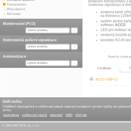
přidávání transpondérů z 
Transpondéry
zvukovou signalizací a dv
Příslušenství
podpora karet, přív
Software
na frekvenci 125k
systém správy kart
Monitorování (PCO)
softwaru
ACCO
LED pro indikaci s
vyberte produkty
vestavný bzučák pr
Elektronická požární signalizace
konektor RJ-45 pro
vyberte produkty
Automatizace
Skutečný vzhled pr
vyberte produkty
Certifikáty
T
ACCO-USB-CZ
Další služby
Oddělení nástrojařské a vstřikování plastů nabízejí komplexní výrobní služby pro plastové
prvky
nástrojárna
·
vstřikování plastů
·
laboratoř
·
SMD
·
KNX lab
© 1990-2026 SATEL sp. z o.o.