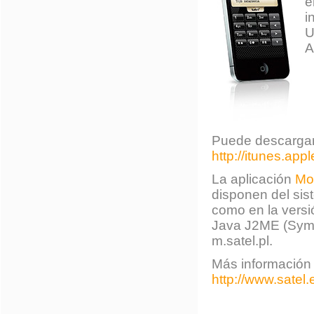
e
i
U
A
Puede descargars
http://itunes.ap
La aplicación
Mo
disponen del sis
como en la versi
Java J2ME (Sym
m.satel.pl.
Más información 
http://www.satel