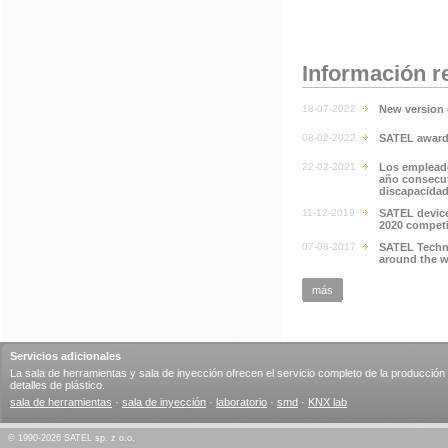
Información r
18-07-2022
New version 
08-02-2022
SATEL awarde
22-02-2021
Los emplead
año consecut
discapacida
11-12-2019
SATEL device
2020 competi
07-08-2017
SATEL Techni
around the w
más
Servicios adicionales
La sala de herramientas y sala de inyección ofrecen el servicio completo de la producción
detalles de plástico.
sala de herramientas
·
sala de inyección
·
laboratorio
·
smd
·
KNX lab
© 1990-2026 SATEL sp. z o.o.