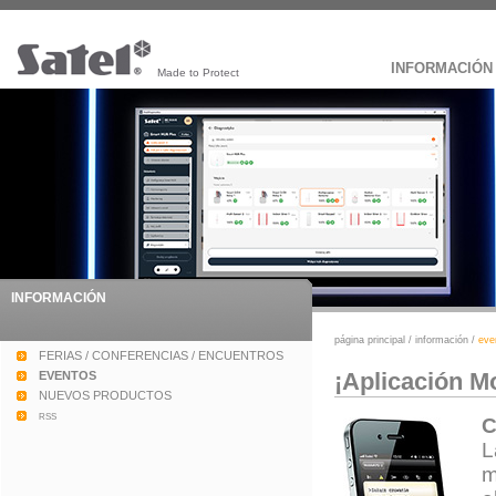
INFORMACIÓN
Made to Protect
INFORMACIÓN
página principal
/
información
/
eve
FERIAS / CONFERENCIAS / ENCUENTROS
¡Aplicación M
EVENTOS
NUEVOS PRODUCTOS
rss
C
L
m