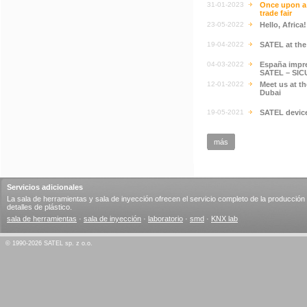
31-01-2023
Once upon a t
trade fair
23-05-2022
Hello, Africa
19-04-2022
SATEL at th
04-03-2022
España impre
SATEL – SIC
12-01-2022
Meet us at t
Dubai
19-05-2021
SATEL devic
más
Servicios adicionales
La sala de herramientas y sala de inyección ofrecen el servicio completo de la producción
detalles de plástico.
sala de herramientas
·
sala de inyección
·
laboratorio
·
smd
·
KNX lab
© 1990-2026 SATEL sp. z o.o.