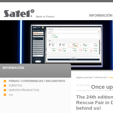
INFORMACIÓN
Made to Protect
INFORMACIÓN
página principal
/
información
/
eve
FERIAS / CONFERENCIAS / ENCUENTROS
31-01-2023
Once upo
EVENTOS
NUEVOS PRODUCTOS
rss
The 24th editio
Rescue Fair in D
behind us!