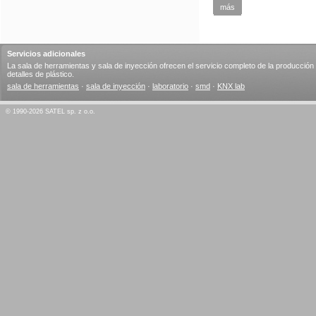
más
Servicios adicionales
La sala de herramientas y sala de inyección ofrecen el servicio completo de la producción
detalles de plástico.
sala de herramientas
·
sala de inyección
·
laboratorio
·
smd
·
KNX lab
© 1990-2026 SATEL sp. z o.o.