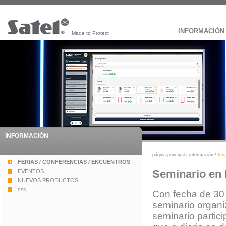
INFORMACIÓN
Made to Protect
INFORMACIÓN
página principal
/
información
/
fer
FERIAS / CONFERENCIAS / ENCUENTROS
Seminario en 
EVENTOS
NUEVOS PRODUCTOS
rss
Con fecha de 30 d
seminario organi
seminario partic