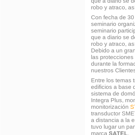
que a diario se d
robo y atraco, a
Con fecha de 30 d
seminario organi
seminario partic
que a diario se d
robo y atraco, a
Debido a un gran 
las protecciones
durante la forma
nuestros Cliente
Entre los temas t
edificios a base 
sistema de domóti
Integra Plus, mon
monitorización
S
transductor SME
a distancia a la 
tuvo lugar un pa
marca
SATEL
.