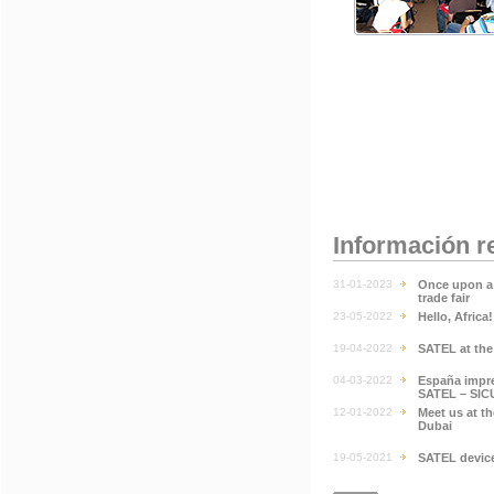
Información r
31-01-2023
Once upon a 
trade fair
23-05-2022
Hello, Africa
19-04-2022
SATEL at th
04-03-2022
España impre
SATEL – SIC
12-01-2022
Meet us at t
Dubai
19-05-2021
SATEL devic