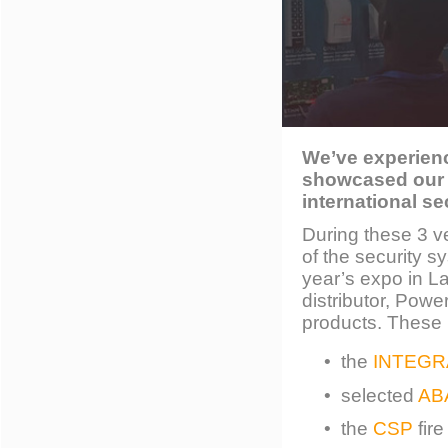
We’ve experienc
showcased our p
international se
During these 3 v
of the security s
year’s expo in L
distributor, Pow
products. These 
• the
INTEGR
• selected
AB
• the
CSP
fir