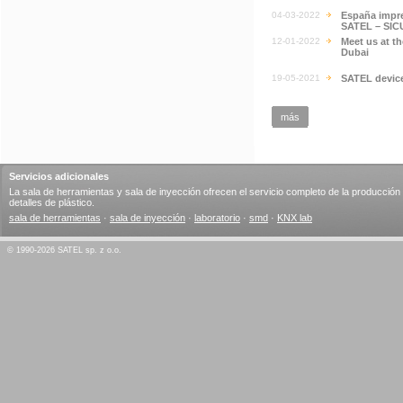
04-03-2022
España impre
SATEL – SIC
12-01-2022
Meet us at t
Dubai
19-05-2021
SATEL devic
más
Servicios adicionales
La sala de herramientas y sala de inyección ofrecen el servicio completo de la producción
detalles de plástico.
sala de herramientas
·
sala de inyección
·
laboratorio
·
smd
·
KNX lab
© 1990-2026 SATEL sp. z o.o.