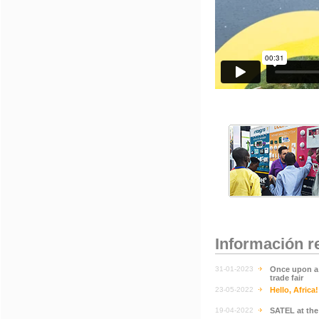
Información r
31-01-2023
Once upon a 
trade fair
23-05-2022
Hello, Africa!
19-04-2022
SATEL at th