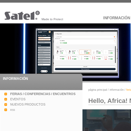
INFORMACIÓN
Made to Protect
INFORMACIÓN
página principal
/
información
/
fer
FERIAS / CONFERENCIAS / ENCUENTROS
Hello, Africa!
EVENTOS
NUEVOS PRODUCTOS
rss