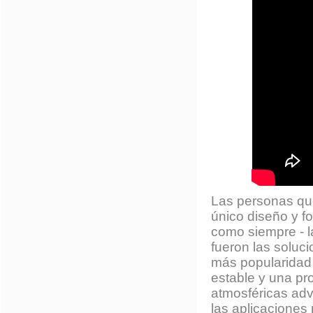
Las personas qu
único diseño y fo
como siempre - l
fueron las soluc
más popularidad
estable y una pr
atmosféricas adv
las aplicaciones