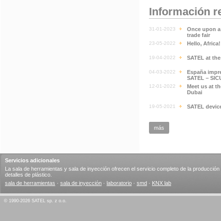
Información r
31-01-2023
Once upon a 
trade fair
23-05-2022
Hello, Africa
19-04-2022
SATEL at th
04-03-2022
España impre
SATEL – SIC
12-01-2022
Meet us at t
Dubai
19-05-2021
SATEL devic
más
Servicios adicionales
La sala de herramientas y sala de inyección ofrecen el servicio completo de la producción
detalles de plástico.
sala de herramientas
·
sala de inyección
·
laboratorio
·
smd
·
KNX lab
© 1990-2026 SATEL sp. z o.o.