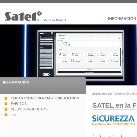
INFORMACIÓN
Made to Protect
INFORMACIÓN
página principal
/
información
/
fer
FERIAS / CONFERENCIAS / ENCUENTROS
SATEL en la F
EVENTOS
NUEVOS PRODUCTOS
rss