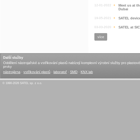
12-01-2022
Meet us at t
Dubai
19-05-2021
SATEL devic
03-03-2020
SATEL at SI
více
Další služby
Oddělení nástrojařské a vstřikování plastů nabízejí komplexní výrobní služby pro plastové
prvky
nástrojárna
·
vstřikování plastů
·
laboratoř
·
SMD
·
KNX lab
© 1990-2026 SATEL sp. z o.o.