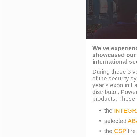
We’ve experienc
showcased our p
international se
During these 3 v
of the security s
year’s expo in L
distributor, Pow
products. These 
• the
INTEGR
• selected
AB
• the
CSP
fir