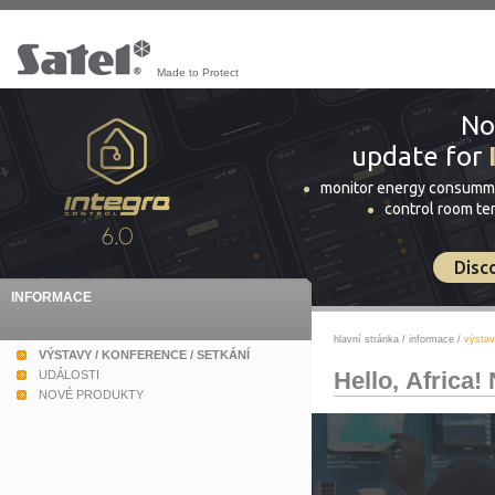
Made to Protect
No
update for
monitor energy consumm
control room t
Disc
INFORMACE
hlavní stránka
/
informace
/
výstav
VÝSTAVY / KONFERENCE / SETKÁNÍ
Hello, Africa!
UDÁLOSTI
NOVÉ PRODUKTY