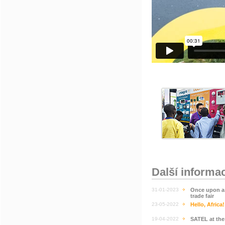
Další informa
31-01-2023
Once upon a 
trade fair
23-05-2022
Hello, Africa!
19-04-2022
SATEL at th