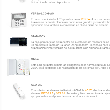
bidireccional con los dispositivos.
VERSA-LCDM-WH
El nuevo manipulador LCD para la central
VERSA
ofrece un nuevo 
iluminación de fondo blanca así como unos grandes y cómodos boto
apariencia sino también la comodidad en el uso diario del sistema.
STAM-BOX
La caja para tarjetas del receptor de la estación de monitorización
un creciente número de usuarios. Asegura tanto un espacio para l
alimentación ininterrumpida del acumulador, algo obligado durante el
OMI-4
Esta caja de metal cumple las exigencias de la norma EN50131 Gr
75VA. Está destinada a la realización de los sistemas de Grado 3 
ACU-250
Controlador del sistema inalámbrico 868MHz
ABAX
, destinado al 
alarmas
INTEGRA
y
VERSA
. Pequeña y bien proporcionada caja de
apropiado desde el punto de vista del alcance de la radio.