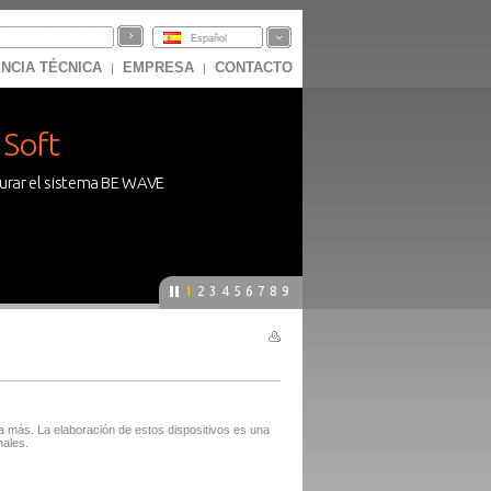
Español
NCIA TÉCNICA
EMPRESA
CONTACTO
|
|
Soft
gurar el sistema BE WAVE
1
2
3
4
5
6
7
8
9
a más. La elaboración de estos dispositivos es una
nales.