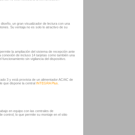
diseño, un gran visualizador de lectura con una
nes. Su ventaja no es solo lo atractivo de su
 permite la ampliación del sistema de recepción ante
a conexión de incluso 14 tarjetas como también una
 funcionamiento sin vigilancia del dispositivo.
ado 3 y está provista de un alimentador AC/AC de
de que dispone la central
INTEGRA Plus
.
trabajo en equipo con las centrales de
 control, lo que permite su montaje en el sitio