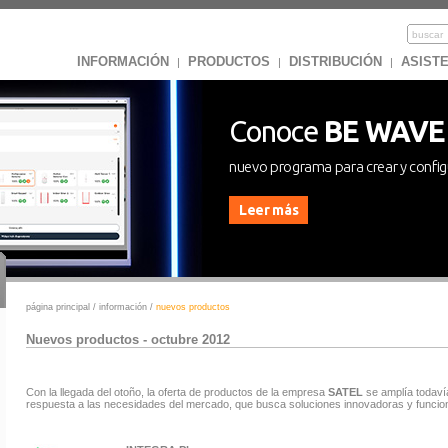
INFORMACIÓN
PRODUCTOS
DISTRIBUCIÓN
ASISTE
|
|
|
Conoce
BE WAVE
nuevo programa para crear y confi
Leer más
página principal
/
información
/
nuevos productos
Nuevos productos - octubre 2012
Con la llegada del otoño, la oferta de productos de la empresa
SATEL
se amplía todaví
respuesta a las necesidades del mercado, que busca soluciones innovadoras y funcio