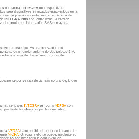
ales de alarmas
INTEGRA
con dispositivos
itos para dispositivos avanzados establecidos en la
 cual se puede con éxito realizar el sistema de
rie
INTEGRA Plus
son, entre otras, la entrada
vanzados modos de información SMS con ayuda
itivos de este tipo. Es una innovación del
portante es el funcionamiento de dos tarjetas SIM,
ad de beneficiarse de dos infraestructuras de
cipalmente por su caja de tamaño no grande, lo que
ar las centrales
INTEGRA
así como
VERSA
con
s posibilidades ofrecidas por las centrales.
entral
VERSA
hace posible disponer de la gama de
larma
MICRA
. Gracias a ello se puede, mediante su
hí donde no sea necesaria la comunicación