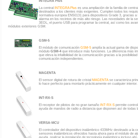
INTEGRA Plus
La central
INTEGRA Plus
es una ampliación de la familia de centr
destinados a los clientes más exigentes. Cumplen todos los requis
normativa europea EN50131 para dispositivos Grade 3, gracias a lo
alarma en los recintos de más alto riesgo. Las novedades de la se
3EOL, el puerto USB para programar la central, así como los a
módulos exteriores GSM.
GSM-5
El módulo de comunicación
GSM-5
amplía la actual gama de dispos
módulo
GSM-4
que introduce más funciones. La diferencia más im
que eleva la infalibilidad de la comunicación gracias a la posibilid
comunicación independientes.
MAGENTA
El sensor digital de rotura de cristal
MAGENTA
se caracteriza prin
lo hace perfecto para montarlo prácticamente en cualquier interior.
INT-RX-S
El receptor de pilotos de no gran tamaño
INT-RX-S
permite control
ayuda de mandos de radio a distancia que disponen así de todas la
VERSA-MCU
El controlador del dispositivo inalámbrico 433MHz destinado a la c
sensores inalámbricos ofrecidos hasta ahora para el módulo de a
ayuda, realizar la instalación de tecnología inalámbrica incluso a