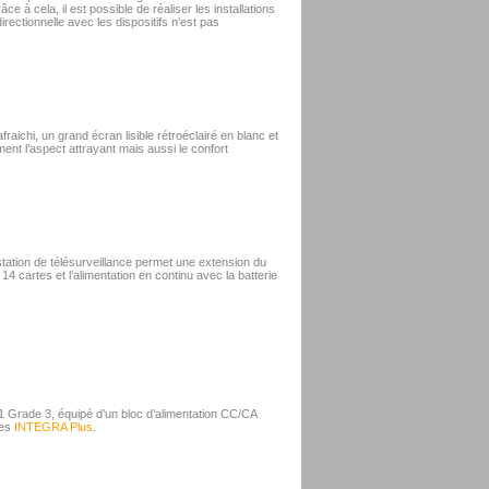
âce à cela, il est possible de réaliser les installations
ectionnelle avec les dispositifs n’est pas
fraichi, un grand écran lisible rétroéclairé en blanc et
nt l’aspect attrayant mais aussi le confort
tation de télésurveillance permet une extension du
 cartes et l’alimentation en continu avec la batterie
 Grade 3, équipé d’un bloc d’alimentation CC/CA
les
INTEGRA Plus
.