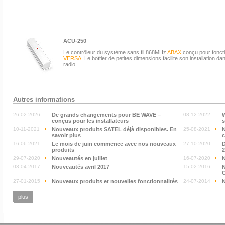
ACU-250
Le contrôleur du système sans fil 868MHz
ABAX
conçu pour foncti
VERSA
. Le boîtier de petites dimensions facilite son installation d
radio.
Autres informations
26-02-2026
De grands changements pour BE WAVE –
08-12-2022
W
conçus pour les installateurs
10-11-2021
Nouveaux produits SATEL déjà disponibles. En
25-08-2021
N
savoir plus
c
16-06-2021
Le mois de juin commence avec nos nouveaux
27-10-2020
D
produits
2
29-07-2020
Nouveautés en juillet
16-07-2020
N
03-04-2017
Nouveautés avril 2017
15-02-2016
N
27-01-2015
Nouveaux produits et nouvelles fonctionnalités
24-07-2014
N
plus