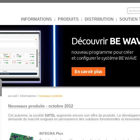
INFORMATIONS
PRODUITS
DISTRIBUTION
SOUTIEN
|
|
|
Découvrir
BE WA
nouveau programme pour créer
et configurer le système BE WAVE
En savoir plus
accueil
/
informations
/
nouveaux produits
Nouveaux produits - octobre 2012
Cet automne, la société
SATEL
augmente encore son offre de produits. Le développeme
demande du marché exigeant en permanence des solutions fonctionnelles et innovante
INTEGRA Plus