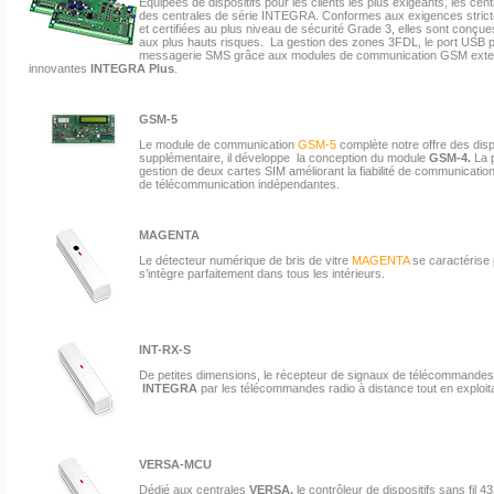
Équipées de dispositifs pour les clients les plus exigeants, les cen
des centrales de série INTEGRA. Conformes aux exigences stric
et certifiées au plus niveau de sécurité Grade 3, elles sont conç
aux plus hauts risques. La gestion des zones 3FDL, le port USB pou
messagerie SMS grâce aux modules de communication GSM exter
innovantes
INTEGRA Plus
.
GSM-5
Le module de communication
GSM-5
complète notre offre des dispo
supplémentaire, il développe la conception du module
GSM-4.
La p
gestion de deux cartes SIM améliorant la fiabilité de communication g
de télécommunication indépendantes.
MAGENTA
Le détecteur numérique de bris de vitre
MAGENTA
se caractérise p
s’intègre parfaitement dans tous les intérieurs.
INT-RX-S
De petites dimensions, le récepteur de signaux de télécommande
INTEGRA
par les télécommandes radio à distance tout en exploita
VERSA-MCU
Dédié aux centrales
VERSA,
le contrôleur de dispositifs sans fil