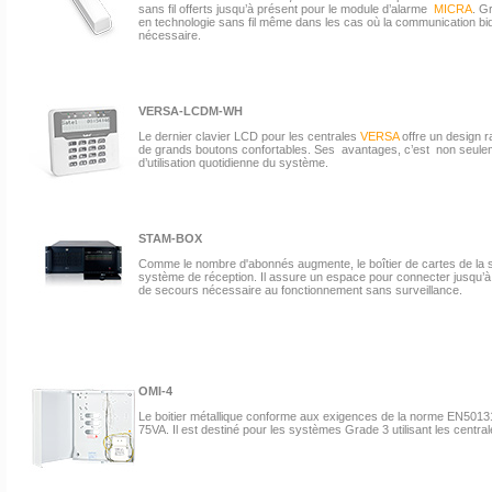
sans fil offerts jusqu’à présent pour le module d’alarme
MICRA
. Gr
en technologie sans fil même dans les cas où la communication bidir
nécessaire.
VERSA-LCDM-WH
Le dernier clavier LCD pour les centrales
VERSA
offre un design ra
de grands boutons confortables. Ses avantages, c’est non seuleme
d’utilisation quotidienne du système.
STAM-BOX
Comme le nombre d'abonnés augmente, le boîtier de cartes de la s
système de réception. Il assure un espace pour connecter jusqu’à 14
de secours nécessaire au fonctionnement sans surveillance.
OMI-4
Le boitier métallique conforme aux exigences de la norme EN50131
75VA. Il est destiné pour les systèmes Grade 3 utilisant les centra