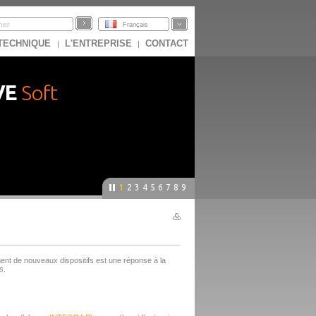
Français
 TECHNIQUE
L'ENTREPRISE
CONTACT
|
|
VE
Soft
1
2
3
4
5
6
7
8
9
nt de nouveaux dispositifs est une réponse à la
s.