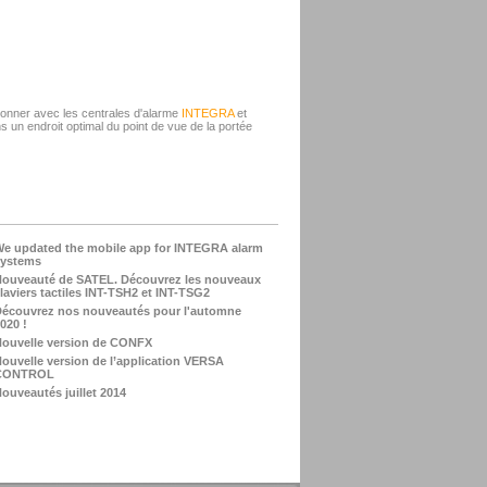
onner avec les centrales d'alarme
INTEGRA
et
ans un endroit optimal du point de vue de la portée
e updated the mobile app for INTEGRA alarm
systems
ouveauté de SATEL. Découvrez les nouveaux
laviers tactiles INT-TSH2 et INT-TSG2
écouvrez nos nouveautés pour l'automne
020 !
ouvelle version de CONFX
ouvelle version de l’application VERSA
CONTROL
ouveautés juillet 2014