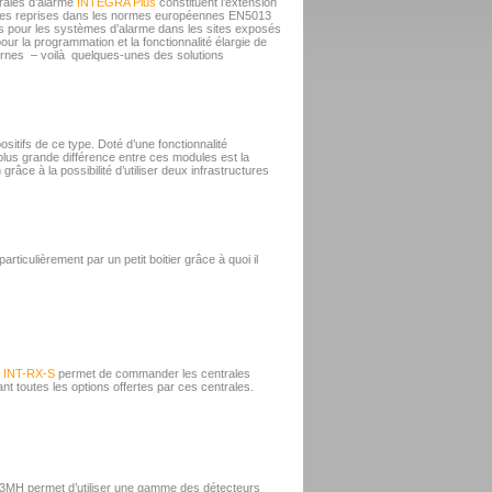
trales d’alarme
INTEGRA Plus
constituent l’extension
tes reprises dans les normes européennes EN5013
ues pour les systèmes d’alarme dans les sites exposés
r la programmation et la fonctionnalité élargie de
nes – voilà quelques-unes des solutions
sitifs de ce type. Doté d’une fonctionnalité
lus grande différence entre ces modules est la
râce à la possibilité d’utiliser deux infrastructures
articulièrement par un petit boitier grâce à quoi il
s
INT-RX-S
permet de commander les centrales
nt toutes les options offertes par ces centrales.
 433MH permet d’utiliser une gamme des détecteurs