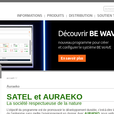
INFORMATIONS
PRODUITS
DISTRIBUTION
SOUTIEN
|
|
|
Découvrir
BE WA
nouveau programme pour créer
et configurer le système BE WAVE
En savoir plus
accueil
/
/
Auraeko
SATEL et AURAEKO
La société respectueuse de la nature
L’objectif du programme est de promouvoir le développement durable, c’est-à-dire l
de l’entreprise sans mettre l’environnement en danger. Avec
AURAEKO
, nous veil