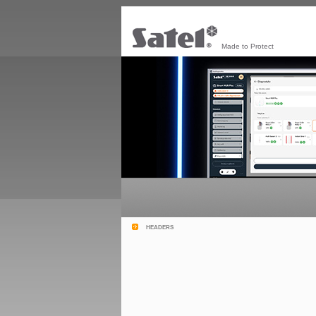
Made to Protect
headers