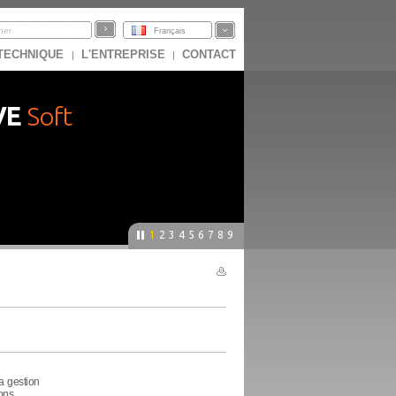
Français
 TECHNIQUE
L'ENTREPRISE
CONTACT
|
|
VE
Soft
1
2
3
4
5
6
7
8
9
a gestion
lons