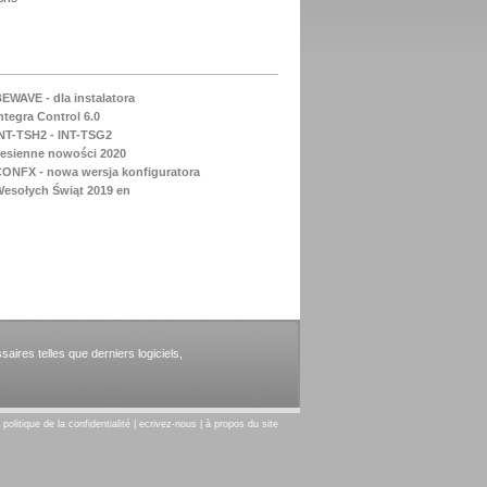
EWAVE - dla instalatora
ntegra Control 6.0
NT-TSH2 - INT-TSG2
esienne nowości 2020
ONFX - nowa wersja konfiguratora
esołych Świąt 2019 en
aires telles que derniers logiciels,
|
politique de la confidentialité
|
ecrivez-nous
|
à propos du site