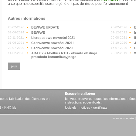
à ce que nos dispositifs usés ne génèrent pas de risque pour l'environnement.
Autres informations
25-02-2026
BEWAVE UPDATE
25-02-2026
B
03-06-2024
BEWAVE
07-12-2022
I
10-11-2021
Listopadowe nowości 2021
25-08-2021
I
01-06-2021
Czerwcowe nowości 2021!
27-10-2020
J
29-07-2020
Czerwcowe nowości 2020
16-07-2020
C
14-02-2020
ABAX 2 + Modbus RTU - otwarta obsługa
20-12-2019
W
protokołu komunikacyjnego
plus
Espace Installateur
ervice de fabrication des éléments en
Ici, vous trouverez toutes les informations nécess
instructions et certificats.
S
·
KNX lab
logiciels
·
notices
·
certificats
mentions légales