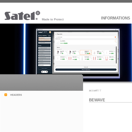
INFORMATIONS
Made to Protect
accueil
/
/
headers
BEWAVE