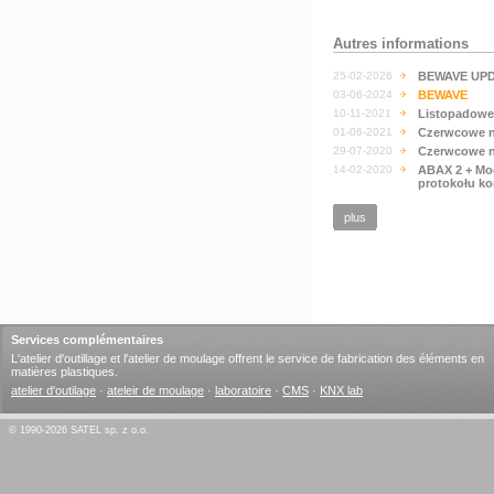
Autres informations
25-02-2026
BEWAVE UP
03-06-2024
BEWAVE
10-11-2021
Listopadowe
01-06-2021
Czerwcowe n
29-07-2020
Czerwcowe n
14-02-2020
ABAX 2 + Mo
protokołu k
plus
Services complémentaires
L'atelier d'outillage et l'atelier de moulage offrent le service de fabrication des éléments en
matières plastiques.
atelier d'outilage
·
ateleir de moulage
·
laboratoire
·
CMS
·
KNX lab
© 1990-2026 SATEL sp. z o.o.