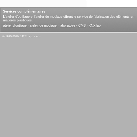
Services complémentaires
L'atelier d'outillage et l'atelier de moulage offrent le service de fabrication des éléments en
matières plastiques.
atelier d'outilage
·
ateleir de moulage
·
laboratoire
·
CMS
·
KNX lab
© 1990-2026 SATEL sp. z o.o.