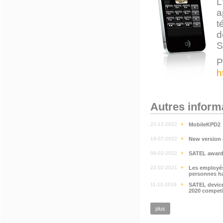
L
a
t
d
S
P
h
Autres inform
22-12-2022
MobileKPD2
18-07-2022
New version 
08-02-2022
SATEL awarde
22-02-2021
Les employés
personnes ha
11-12-2019
SATEL device
2020 competi
plus