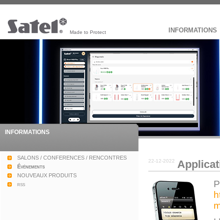
INFORMATIONS
Made to Protect
INFORMATIONS
SALONS / CONFERENCES / RENCONTRES
22-12-2022
Applicat
Événements
NOUVEAUX PRODUITS
P
rss
h
m