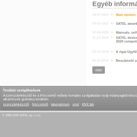
Egyéb inform
18-07-2022
New version o
08-02-2022
SATEL awarde
07-09-2020
Manuals, sof
11-12-2019
SATEL device
2020 competi
02-12-2014
A rigai Ügyf
04-11-2014
Beszámoló a
több
További szolgáltatások
A szerszámkészítő és a fröccsöntő műhely komplex szolgáltatást nyújt műanyagból készü
alkatrészek gyártása területén.
szerszámkészítő
·
fröccsöntő
·
laboratórium
·
smd
·
KNX lab
© 1990-2026 SATEL sp. z o.o.