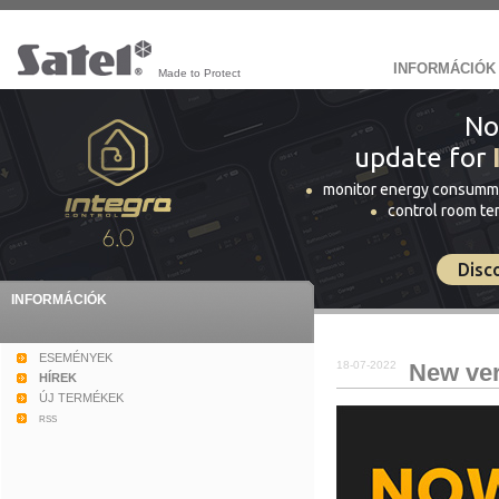
INFORMÁCIÓK
Made to Protect
No
update for
monitor energy consumm
control room t
Disc
INFORMÁCIÓK
ESEMÉNYEK
18-07-2022
New vers
HÍREK
ÚJ TERMÉKEK
rss