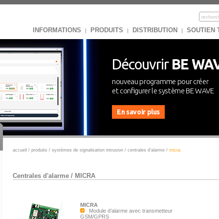
INFORMATIONS
PRODUITS
DISTRIBUTION
SOUTIEN
|
|
|
Découvrir
BE WA
nouveau programme pour créer
et configurer le système BE WAVE
En savoir plus
accueil
/
produits
/
systèmes de signalisation intrusion
/
centrales d'alarme
/
micra
Centrales d'alarme
/
MICRA
MICRA
Module d’alarme avec transmetteur
GSM/GPRS