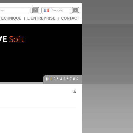
Français
 TECHNIQUE
L'ENTREPRISE
CONTACT
|
|
VE
Soft
1
2
3
4
5
6
7
8
9