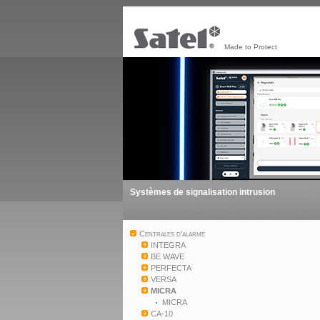
Made to Protect
Systèmes de signalisation intrusion
Centrales d'alarme
INTEGRA
BE WAVE
PERFECTA
VERSA
MICRA
MICRA
CA-10