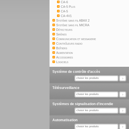
CA-6
CA-5 Plus
CA-5
CA-4V1
Système sans fil ABAX 2
Système sans fil MICRA
Détecteurs
Sirènes
Communication et messagerie
Contrôleurs radio
Boîtiers
Alimentation
Accessoires
Logiciels
Système de contrôle d’accès
choisir les produits
Télésurveillance
choisir les produits
Systèmes de signalisation d'incendie
choisir les produits
Automatisation
choisir les produits