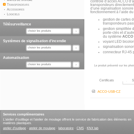
contrôle d’accès ACCO d’ajo
Transpondeurs
transpondeurs directement 
d’une signalisation sonore e
Accessoires
fonctionnement à l’aide du
Logiciels
gestion de cartes d
transpondeurs pas
Télésurveillance
gestion simplifiée 
choisir les produits
porte-clés et d’aut
du système
ACCO
Systèmes de signalisation d'incendie
voyant LED bicolore
signalisation sono
choisir les produits
connecteur RJ-45 p
Automatisation
choisir les produits
Le produit présenté sur les phot
Certificats
S
ACCO-USB-CZ
Services complémentaires
L'atelier d'outillage et l'atelier de moulage offrent le service de fabrication des éléments en
matières plastiques.
atelier d'outilage
·
ateleir de moulage
·
laboratoire
·
CMS
·
KNX lab