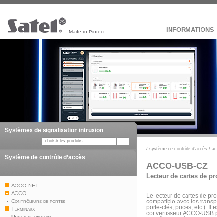
INFORMATIONS
Made to Protect
Systèmes de signalisation intrusion
choisir les produits
/
système de contrôle d’accès
/
ac
Système de contrôle d’accès
ACCO-USB-CZ
Lecteur de cartes de pr
ACCO NET
ACCO
Le lecteur de cartes de p
Contrôleurs de portes
compatible avec les transp
porte-clés, puces, etc.). Il
Terminaux
convertisseur ACCO-USB pe
Unités de système