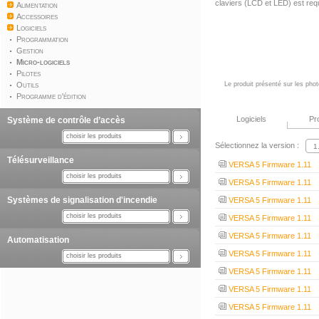
claviers (LCD et LED) est req
Alimentation
Accessoires
Logiciels
Programmation
Gestion
Micro-logiciels
Pilotes
Outils
Le produit présenté sur les phot
Programme d'édition
Logiciels
Pr
Système de contrôle d’accès
choisir les produits
Sélectionnez la version :
Télésurveillance
VERSA 5 Firmware 1.11
choisir les produits
VERSA 5 Firmware 1.11
Systèmes de signalisation d'incendie
VERSA 5 Firmware 1.11
choisir les produits
VERSA 5 Firmware 1.11
VERSA 5 Firmware 1.11
Automatisation
VERSA 5 Firmware 1.11
choisir les produits
VERSA 5 Firmware 1.11
VERSA 5 Firmware 1.11
VERSA 5 Firmware 1.11