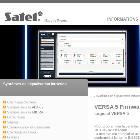
INFORMATIONS
Made to Protect
Systèmes de signalisation intrusion
/
systèmes de signalisation intrusi
Centrales d'alarme
VERSA 5 Firmwa
Système sans fil ABAX 2
Système sans fil MICRA
Logiciel VERSA 5
Détecteurs
Sirènes
Pour programmer la centrale, l
Communication et messagerie
2011-06-02
est requis.
Contrôleurs radio
La centrale est compatible ave
Boîtiers
conformité à la norme EN 501